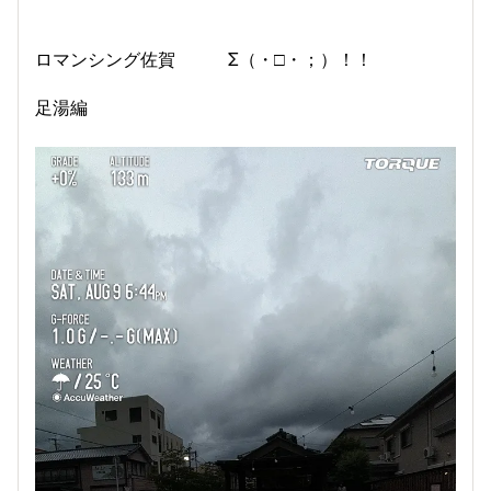
ロマンシング佐賀 Σ（・□・；）！！
足湯編