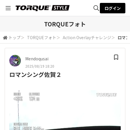
ログイン
全体検索
TORQUEフォト
トップ
＞
TORQUEフォト
＞
Action Overlayチャレンジ
＞
ロマン
検索
Mendoqusai
2025/08/19 18:20
ロマンシング佐賀２