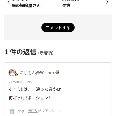
庭の掃除屋さん
夕方
コメントする
1
件の返信
(新着順)
にしもん@50s pro
2025/08/19 19:29
ホイミ‼️は、、違った😀💦🍺
何だっけ❓️ポーション❓️
、
他7人
がリアクション
ヤタ