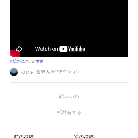
嬉野温泉
佐賀
、
他35人
がリアクション
Katsu
いいね
共有する
前の投稿
次の投稿