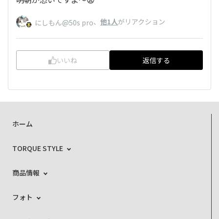
、
他1人
がリアクション
にしもん@50s pro
いいね
返信する
ホーム
TORQUE STYLE
商品情報
フォト