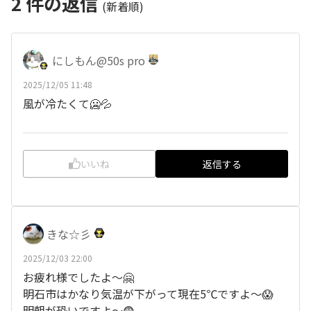
2
件の返信
(新着順)
にしもん@50s pro
2025/12/05 11:48
風が冷たくて🥶💦
いいね
返信する
きな☆彡
2025/12/03 22:00
お疲れ様でしたよ～🤗
明石市はかなり気温が下がって現在5℃ですよ～😱
明朝が恐いですよ～😨