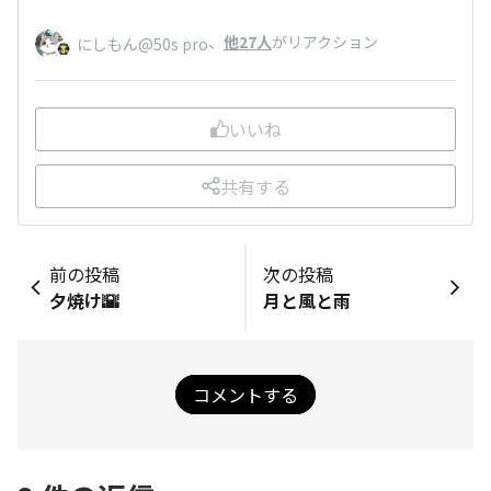
、
他27人
がリアクション
にしもん@50s pro
いいね
共有する
前の投稿
次の投稿
夕焼け🌇
月と風と雨
コメントする