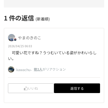
1
件の返信
(新着順)
やまのきのこ
2026/04/25 06:03
可愛い花ですね？うつむいている姿がかわいらし
い。
、
他2人
がリアクション
kawachu
いいね
返信する