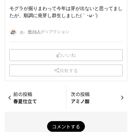
モグラが掘りまわって今年は芽が出ないと思ってまし
たが、順調に発芽し群生しました(｀･ω･´)ゞ
、
他36人
がリアクション
あ
いいね
共有する
前の投稿
次の投稿
春夏仕立て
アミノ酸
コメントする