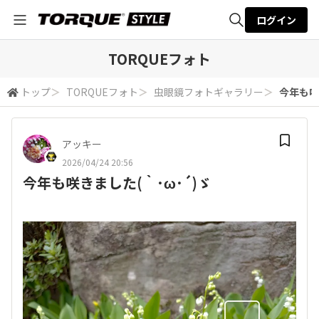
ログイン
全体検索
TORQUEフォト
トップ
＞
TORQUEフォト
＞
虫眼鏡フォトギャラリー
＞
今年も咲
検索
アッキー
2026/04/24 20:56
今年も咲きました(｀･ω･´)ゞ