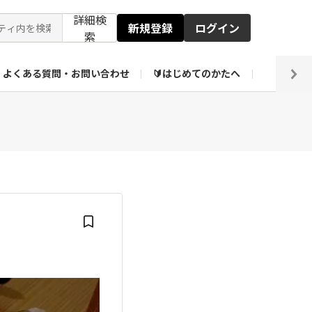
詳細検
新規登録
ログイン
索
よくある質問・お問い合わせ
🔰はじめてのかたへ
編集部
ト企画アーカイブ
【会員限定】壁紙倉庫