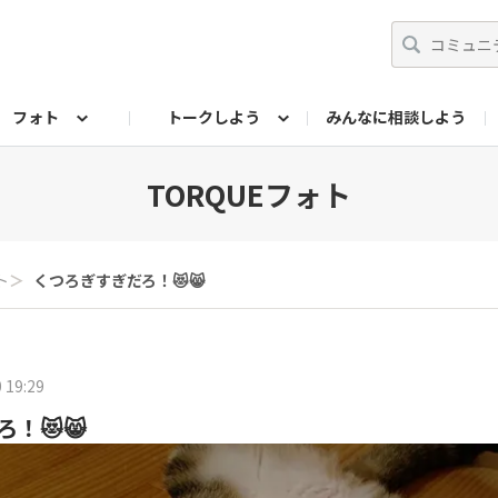
フォト
トークしよう
みんなに相談しよう
らせ
07公式サイト
TORQUEサークル
#フォトコンテスト「夏の思い出ワンシーン」
編集部のつぶやき（アーカイブ）
歴代モデル
【会員限定】ニュース
フォ
TORQUEフォト
ト
＞
くつろぎすぎだろ！😻😸
 19:29
！😻😸