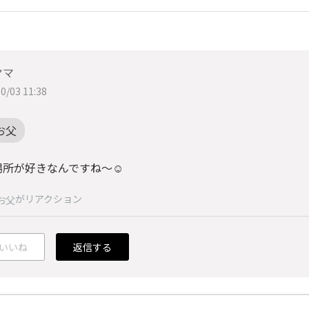
ヤマ
0/03 11:38
お父
場所が好きなんですね〜☺️
がリアクション
お父
いいね
返信する