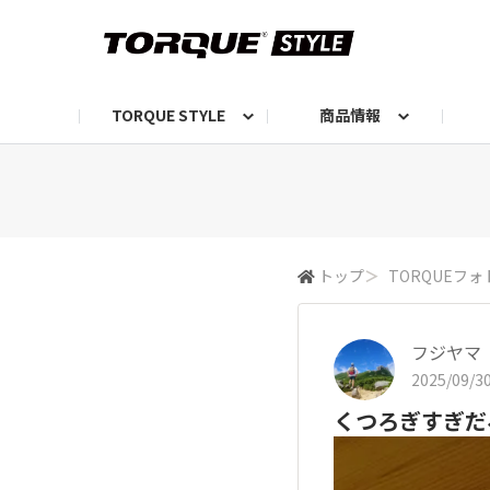
TORQUE STYLE
商品情報
お知らせ
TORQUEニュース
TORQUEフォト
自己紹介しよう
編集部の日常フォト
TORQUIZ【投票企画】
TORQUEトーク
G07エピソード投稿📸
よみもの
編集部からのおし
G
トップ
＞
TORQUEフォ
フジヤマ
2025/09/30
くつろぎすぎだろ