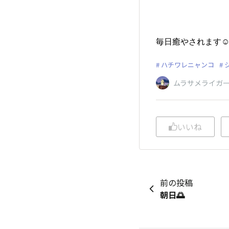
毎日癒やされます☺️
ハチワレニャンコ
ムラサメライガ
いいね
前の投稿
朝日🌅