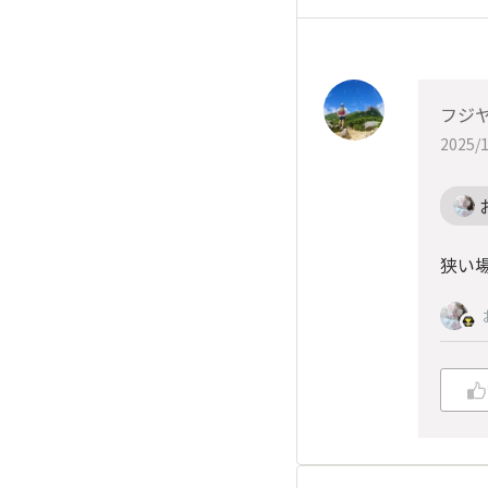
フジ
2025/1
狭い