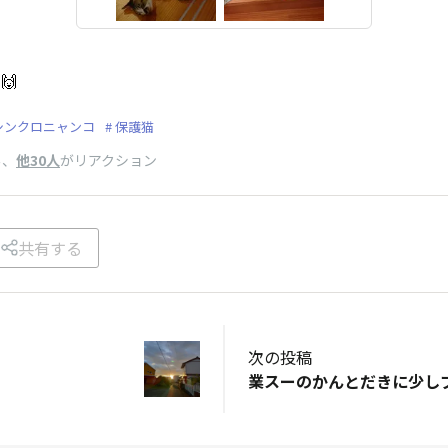
🙌
シンクロニャンコ
保護猫
、
他30人
がリアクション
ー
共有する
次の投稿
業スーのかんとだきに少し