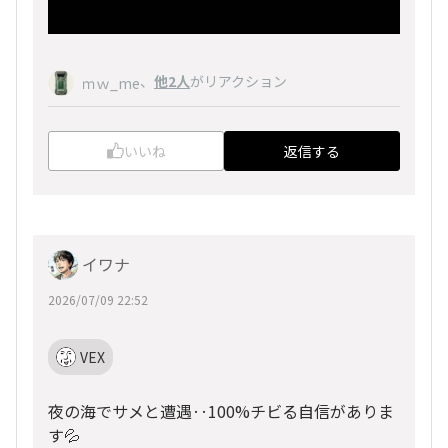
、
他2人
がリアクション
ｍｗ_me
いいね
返信する
イワナ
2026/07/09 22:52
VEX
夜の海でサメと遭遇‥100%チビる自信がありま
す💦