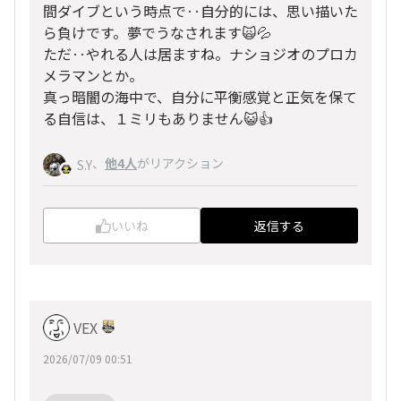
間ダイブという時点で‥自分的には、思い描いた
ら負けです。夢でうなされます🙀💦
ただ‥やれる人は居ますね。ナショジオのプロカ
メラマンとか。
真っ暗闇の海中で、自分に平衡感覚と正気を保て
る自信は、１ミリもありません😺👍️
、
他4人
がリアクション
S.Y
いいね
返信する
VEX
2026/07/09 00:51