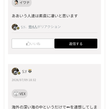
イワナ
ああいう人達は素直に凄いと思います
、
他4人
がリアクション
S.Y
いいね
返信する
S.Y
2026/07/09 18:32
VEX
海外の深い海の中というだけで🦈を連想してしま