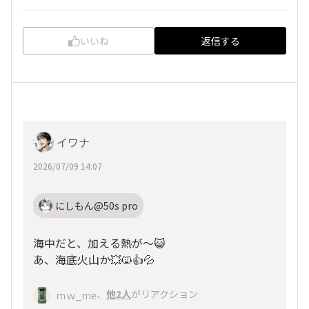
いいね
返信する
イワナ
2026/07/09 14:07
にしもん@50s pro
海中だと、加える熱が〜😺
あ、海底火山か💥🙀👍️💦
、
他2人
がリアクション
ｍｗ_me