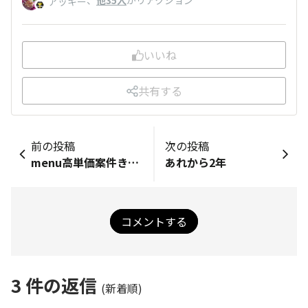
、
他35人
がリアクション
アッキー
いいね
共有する
前の投稿
次の投稿
menu高単価案件きた！
あれから2年
コメントする
3
件の返信
(新着順)