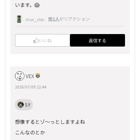
います。😱
、
他2人
がリアクション
ｍｗ_me
いいね
返信する
VEX
2026/07/09 22:44
S.Y
想像するとゾ～っとしますよね
こんなのとか