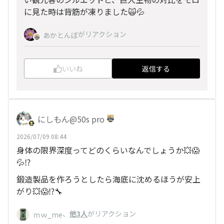
に見た時は背筋が凍りました🙀💦
がリアクション
あかとんぼ
いいね
返信する
にしもん@50s pro
2026/07/09 08:44
身体の限界深度ってどのくらいなんでしょうか💥😱
💦⁉️
鍛造製品を作ろうとしたら海底に沈めるほうが安上
がり💥😱⁉️🔧
、
他3人
がリアクション
ｍｗ_me