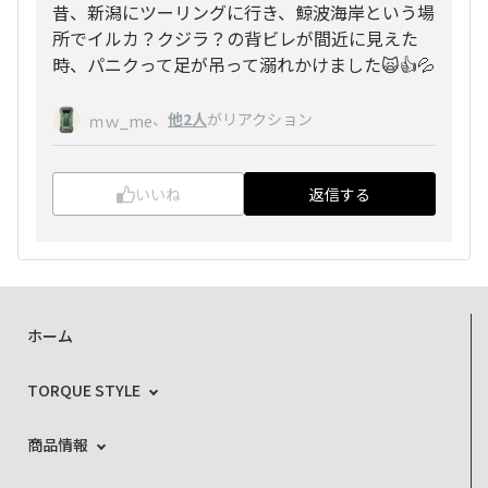
昔、新潟にツーリングに行き、鯨波海岸という場
所でイルカ？クジラ？の背ビレが間近に見えた
時、パニクって足が吊って溺れかけました🙀👍️💦
、
他2人
がリアクション
ｍｗ_me
いいね
返信する
ホーム
TORQUE STYLE
商品情報