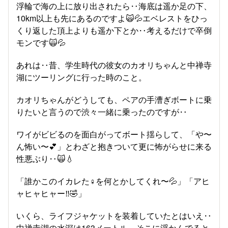
浮輪で海の上に放り出されたら‥海底は遥か足の下、
10km以上も先にあるのですよ🙀💦エベレストをひっ
くり返した頂上よりも遥か下とか‥考えるだけで卒倒
モンです🙀💦
あれは‥昔、学生時代の彼女のカオリちゃんと中禅寺
湖にツーリングに行った時のこと。
カオリちゃんがどうしても、ペアの手漕ぎボートに乗
りたいと言うので渋々一緒に乗ったのですが‥
ワイがビビるのを面白がってボート揺らして、「や〜
ん怖い〜💕」とわざと抱きついて更に怖がらせに来る
性悪ぶり‥🙀💧
「誰かこのイカレた♀を何とかしてくれ〜💦」「アヒ
ャヒャヒャー‼️🤣」
いくら、ライフジャケットを装着していたとはいえ‥
中禅寺湖の水深は163メートル。そこに浮かんでると