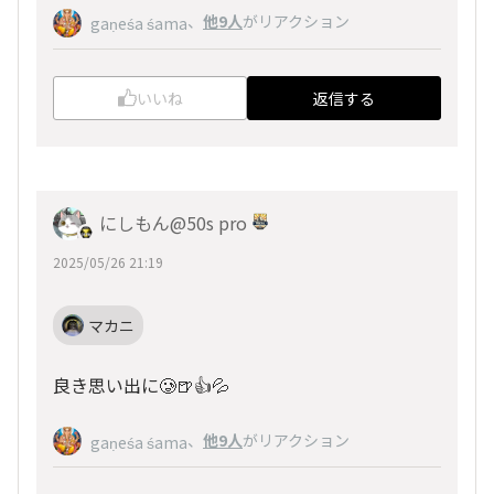
、
他9人
がリアクション
gaṇeśa śama
いいね
返信する
にしもん@50s pro
2025/05/26 21:19
マカニ
良き思い出に🥲🍺👍💦
、
他9人
がリアクション
gaṇeśa śama