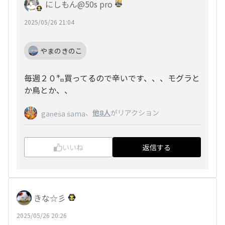
にしもん@50s pro
2025/05/26 21:04
やまのきのこ
毎週２０㌔買ってるので辛いです、、、モグラと
か鳥とか、、
、
他8人
がリアクション
gaṇeśa śama
いいね
返信する
きな☆彡
2025/05/26 20:26