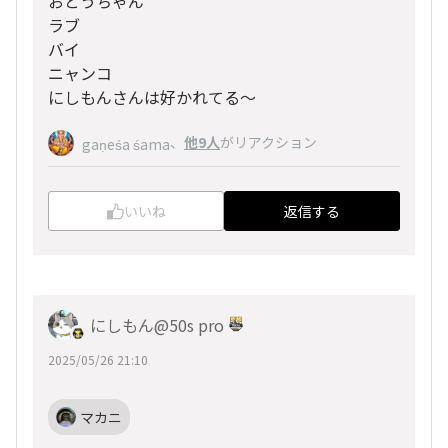
おとうちゃん
ラブ
バイ
ニャンコ
にしもんさんは好かれてる〜
、
他9人
がリアクション
gaṇeśa śama
いいね
返信する
にしもん@50s pro
2025/05/26 21:10
マカニ