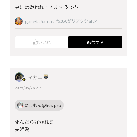
妻には嫌われてきます🥲🍺💦
、
他9人
がリアクション
gaṇeśa śama
いいね
返信する
マカニ
2025/05/26 21:11
にしもん@50s pro
死んだら好かれる
夫婦愛