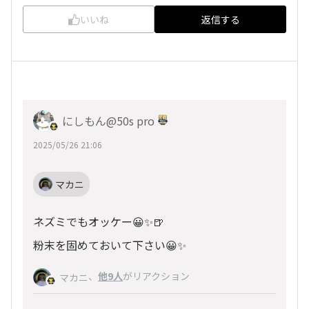
いいね
返信する
にしもん@50s pro
2025/05/26 21:06
マカニ
ネズミでもオッケー😀✨🍺
粉末を固めておいて下さい😀✨
、
他9人
がリアクション
マカニ