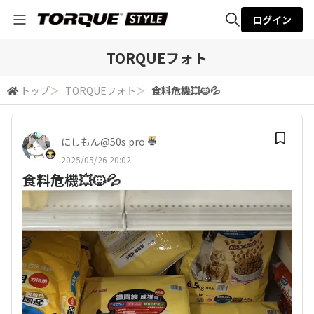
ログイン
全体検索
TORQUEフォト
トップ
＞
TORQUEフォト
＞
食料危機💥🐱💦
検索
にしもん@50s pro
2025/05/26 20:02
食料危機💥🐱💦