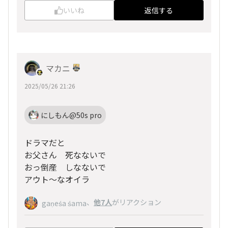
いいね
返信する
マカニ
2025/05/26 21:26
にしもん@50s pro
ドラマだと
お父さん 死なないで
おっ倒産 しなないで
アウト〜なオイラ
、
他7人
がリアクション
gaṇeśa śama