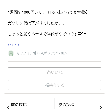
1週間で1000円カリカリ代が上がってます😱💦
ガソリン代は下がりましたが、、、
ちょっと驚くペースで餌代がやばいです💥🥲🍺
値上げ
、
他35人
がリアクション
カツノリ
いいね
共有する
前の投稿
次の投稿