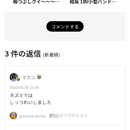
暇つぶしクイ〜～～ズ。😁
結局 18V小型バンドソーも買う
コメントする
3
件の返信
(新着順)
マカニ
2025/05/26 21:04
ネズミでは
しっつれいしました
、
他9人
がリアクション
gaṇeśa śama