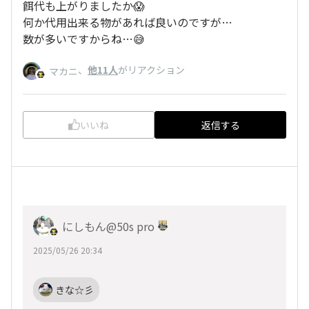
餌代も上がりましたか😱
何か代用出来る物があれば良いのですが…
数が多いですからね…😅
、
他11人
がリアクション
マカニ
いいね
返信する
にしもん@50s pro
2025/05/26 20:34
きな☆彡