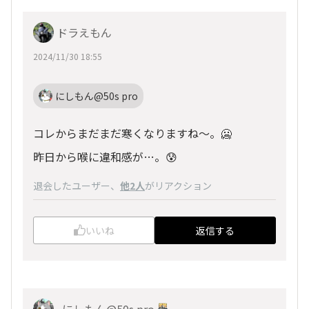
ドラえもん
2024/11/30 18:55
にしもん@50s pro
コレからまだまだ寒くなりますね〜。🥶
昨日から喉に違和感が…。😰
退会したユーザー
、
他2人
がリアクション
いいね
返信する
にしもん@50s pro