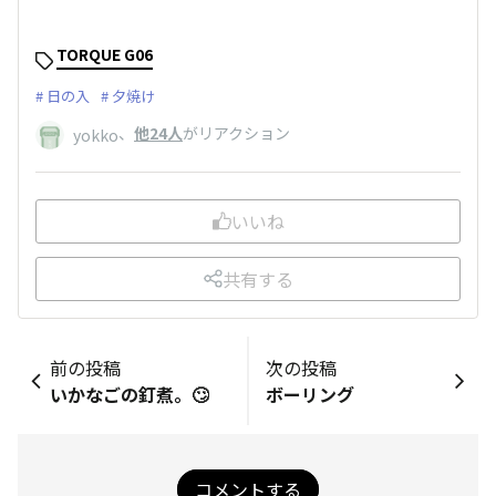
TORQUE G06
日の入
夕焼け
、
他24人
がリアクション
yokko
いいね
共有する
前の投稿
次の投稿
いかなごの釘煮。🙄
ボーリング
コメントする