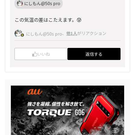
にしもん@50s pro
この気温の差はこたえます。😰
、
他1人
がリアクション
にしもん@50s pro
いいね
返信する