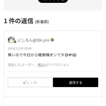
1
件の返信
(新着順)
にしもん@50s pro
2024/11/30 18:49
寒いので今日から暖房機オンです😅💸😱
退会したユーザー
、
他2人
がリアクション
いいね
返信する