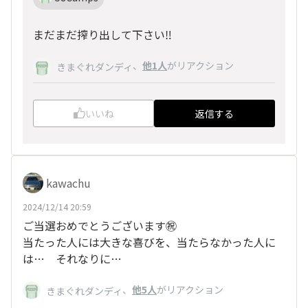
まだまだ搾り出して下さい‼️
、
他1人
がリアクション
きまぐれダンディ
いいね
返信する
kawachu
2024/12/14 20:59
ご当選おめでとうございます㊗️
当たった人には大きな喜びを、当たらなかった人に
は… それなりに…
、
他5人
がリアクション
きまぐれダンディ