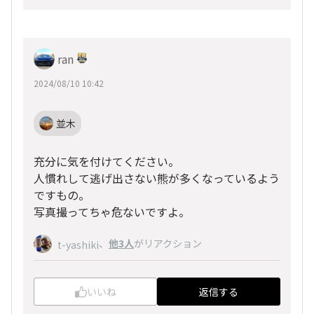
ran
2024/08/10 10:42
並木
充分に気を付けてください。
人慣れして逃げ出さない熊が多くなっているよう
ですもの。
写真撮ってちゃ危ないですよ。
、
他3人
がリアクション
t-yashiki
いいね
返信する