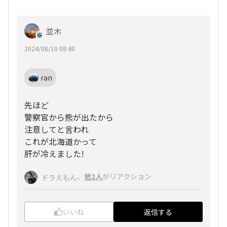
並木
2024/08/10 08:40
ran
先ほど
警察官から熊が出たから
注意してと言われ
これが北海道かって
肝が冷えました!
、
他2人
がリアクション
ドラえもん
いいね
返信する