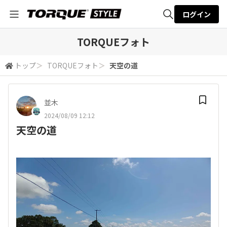
ログイン
全体検索
TORQUEフォト
トップ
＞
TORQUEフォト
＞
天空の道
検索
並木
2024/08/09 12:12
天空の道