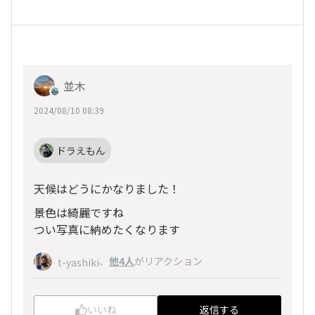
並木
2024/08/10 08:39
ドラえもん
天候はどうにかなりました！
景色は綺麗ですね
つい写真に納めたくなります
、
他4人
がリアクション
t-yashiki
いいね
返信する