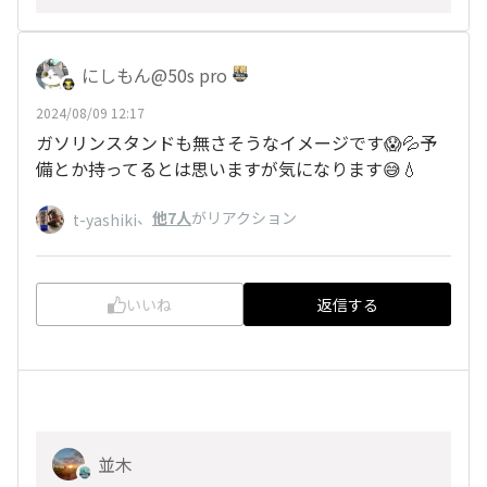
にしもん@50s pro
2024/08/09 12:17
ガソリンスタンドも無さそうなイメージです😱💦予
備とか持ってるとは思いますが気になります😅💧
、
他7人
がリアクション
t-yashiki
いいね
返信する
並木