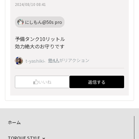
2024/08/10 08:41
にしもん@50s pro
予備タンク10リットル
効力絶大のお守りです
、
他4人
がリアクション
t-yashiki
いいね
返信する
ホーム
TORQUE STYLE