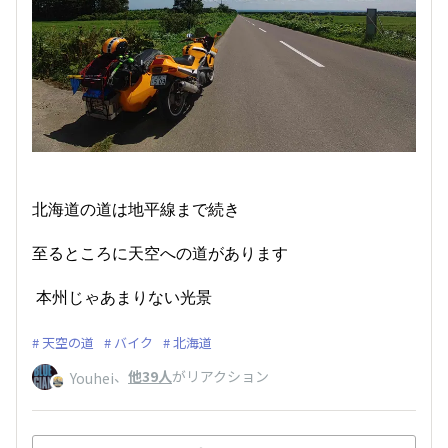
北海道の道は地平線まで続き
至るところに天空への道があります
本州じゃあまりない光景
天空の道
バイク
北海道
、
他39人
がリアクション
Youhei