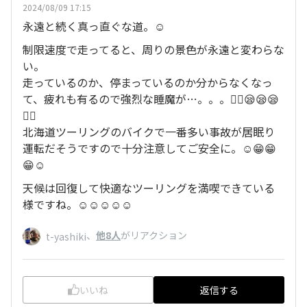
2024/08/09 17:15
永遠と続く真っ直ぐな道。☺️
制限速度で走ってると、周りの景色が永遠と変わらな
い。
走っているのか、停まっているのか分からなくなっ
て、疲れも有るので強烈な睡魔が…。。。😵‍💫😪😪😪
😵‍💫
北海道ツーリングのバイクで一番多い事故が居眠り
運転だそうですので十分注意してご安全に。☺️😁😁
😁☺️
天候は回復して快適なツーリングを満喫できている
様ですね。☺️☺️☺️☺️☺️
、
他8人
がリアクション
t-yashiki
いいね
返信する