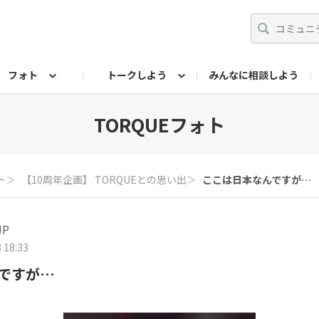
フォト
トークしよう
みんなに相談しよう
らせ
07公式サイト
TORQUEサークル
フォト企画アーカイブ
編集部のつぶやき（アーカイブ）
歴代モデル
【会員限定】ニュース
TORQUEフォト
ト
＞
【10周年企画】 TORQUEとの思い出
＞
ここは日本なんですが…
JP
 18:33
ですが…