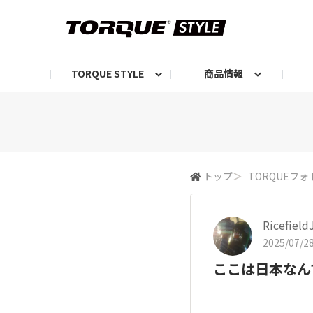
TORQUE STYLE
商品情報
お知らせ
TORQUEニュース
TORQUEフォト
自己紹介しよう
編集部の日常フォト
TORQUIZ【投票企画】
TORQUEトーク
G07エピソード投稿📸
よみもの
編集部からのおし
G
トップ
＞
TORQUEフォ
Ricefield
2025/07/28
ここは日本なん