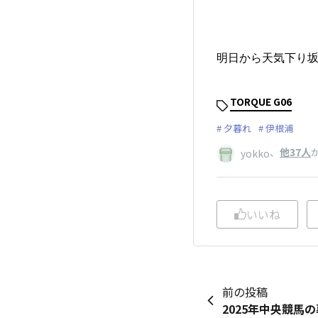
明日から天気下り坂
TORQUE G06
夕暮れ
伊根浦
、
他37人
yokko
いいね
前の投稿
2025年中央競馬