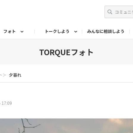
フォト
トークしよう
みんなに相談しよう
らせ
07公式サイト
TORQUEサークル
#フォトコンテスト「夏の思い出ワンシーン」
編集部のつぶやき（アーカイブ）
歴代モデル
【会員限定】ニュース
フォ
TORQUEフォト
ト
＞
夕暮れ
 17:09