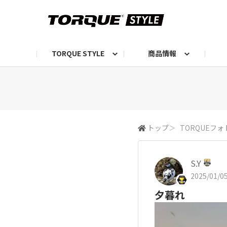
TORQUE STYLE
商品情報
お知らせ
TORQUEニュース
TORQUEフォト
自己紹介しよう
編集部の日常フォト
TORQUIZ【投票企画】
TORQUEトーク
G07エピソード投稿📸
よみもの
編集部からのおし
G
トップ
＞
TORQUEフォ
S.Y
2025/01/05
夕暮れ