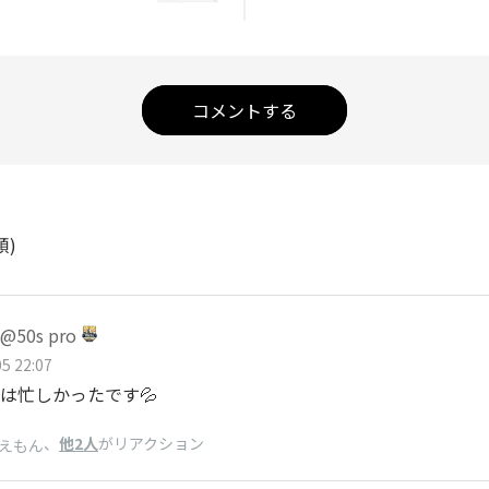
コメントする
順)
50s pro
5 22:07
は忙しかったです💦
、
他2人
がリアクション
えもん