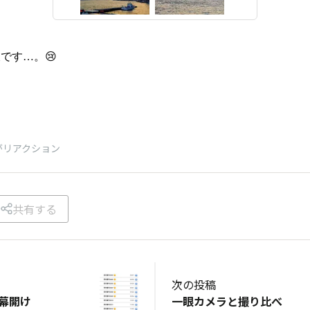
です…。😢
がリアクション
共有する
次の投稿
の幕開け
一眼カメラと撮り比べ