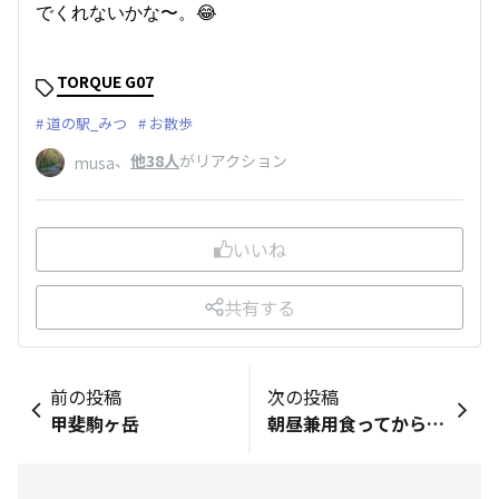
でくれないかな〜。😂
TORQUE G07
道の駅_みつ
お散歩
、
他38人
がリアクション
musa
いいね
共有する
前の投稿
次の投稿
甲斐駒ヶ岳
朝昼兼用食ってからぶらぶら～