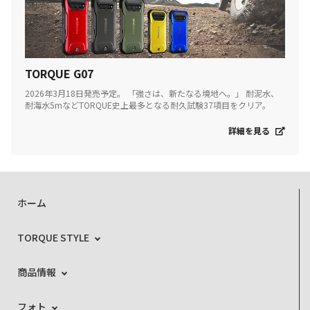
TORQUE G07
2026年3月18日発売予定。 「強さは、新たなる境地へ。」 耐泥水、
耐海水5mなどTORQUE史上最多となる耐久試験37項目をクリア。
詳細を見る
ホーム
TORQUE STYLE
商品情報
フォト