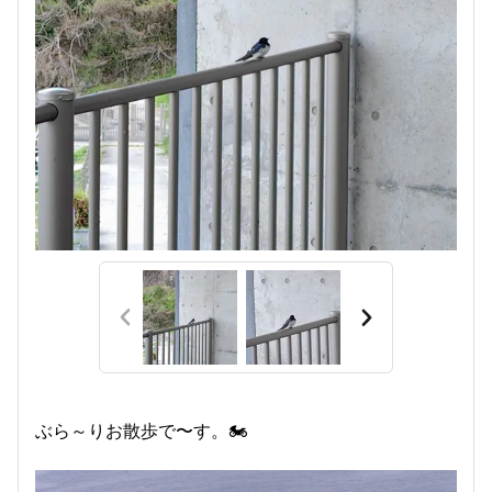
ぶら～りお散歩で〜す。🏍️