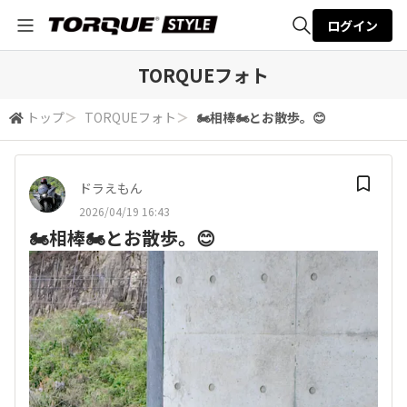
ログイン
全体検索
TORQUEフォト
トップ
＞
TORQUEフォト
＞
🏍️相棒🏍️とお散歩。😊
検索
ドラえもん
2026/04/19 16:43
🏍️相棒🏍️とお散歩。😊