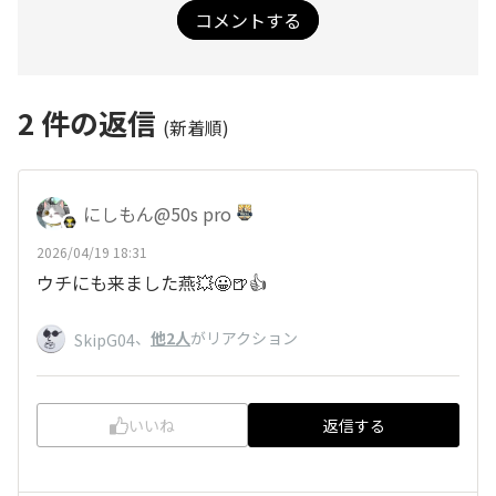
コメントする
2
件の返信
(新着順)
にしもん@50s pro
2026/04/19 18:31
ウチにも来ました燕💥😀🍺👍
、
他2人
がリアクション
SkipG04
いいね
返信する