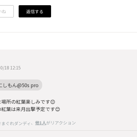
いね
返信する
0/18 12:15
にしもん@50s pro
な場所の紅葉楽しみです😊
の紅葉は来月出撃予定です😊
、
他1人
がリアクション
きまぐれダンディ