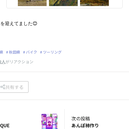
を迎えてました😊
県
秋田県
バイク
ツーリング
2人
がリアクション
共有する
次の投稿
QUE
あんぽ柿作り