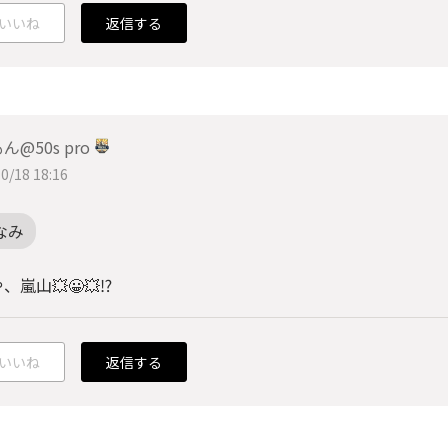
いいね
返信する
ん@50s pro
0/18 18:16
なみ
、嵐山💥😀💥⁉️
いいね
返信する