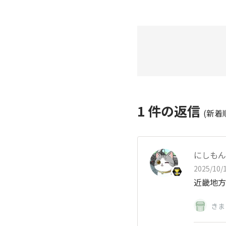
1
件の返信
(新着
にしもん@
2025/10/1
近畿地方も
きま