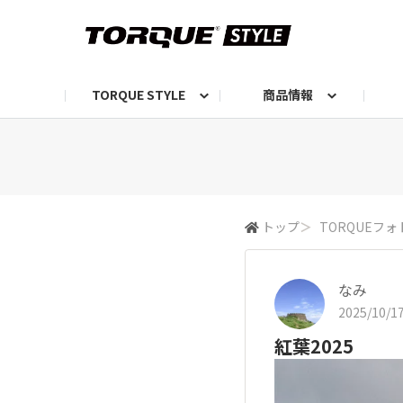
TORQUE STYLE
商品情報
お知らせ
TORQUEニュース
TORQUEフォト
自己紹介しよう
編集部の日常フォト
TORQUIZ【投票企画】
TORQUEトーク
G07エピソード投稿📸
よみもの
編集部からのおし
G
トップ
＞
TORQUEフォ
なみ
2025/10/17
紅葉2025