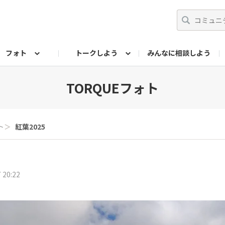
フォト
トークしよう
みんなに相談しよう
らせ
07公式サイト
TORQUEサークル
#フォトコンテスト「夏の思い出ワンシーン」
編集部のつぶやき（アーカイブ）
歴代モデル
【会員限定】ニュース
フォ
TORQUEフォト
ト
＞
紅葉2025
 20:22