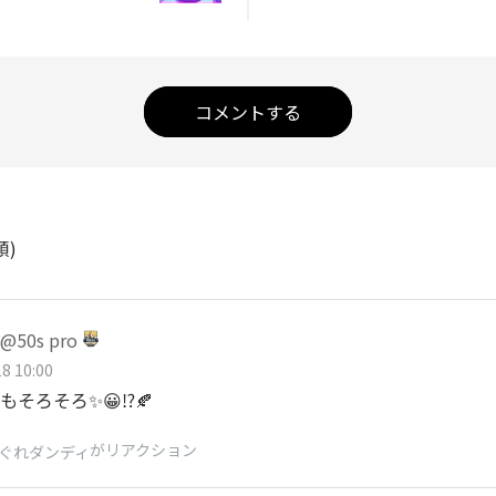
コメントする
順)
50s pro
8 10:00
そろそろ✨😀⁉️🍂
がリアクション
ぐれダンディ