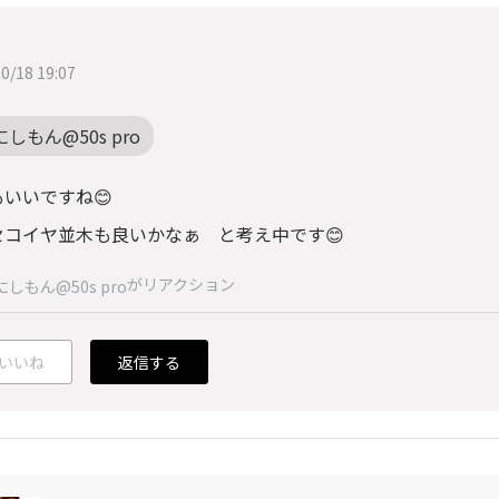
0/18 19:07
にしもん@50s pro
いいですね😊
セコイヤ並木も良いかなぁ と考え中です😊
がリアクション
にしもん@50s pro
いいね
返信する