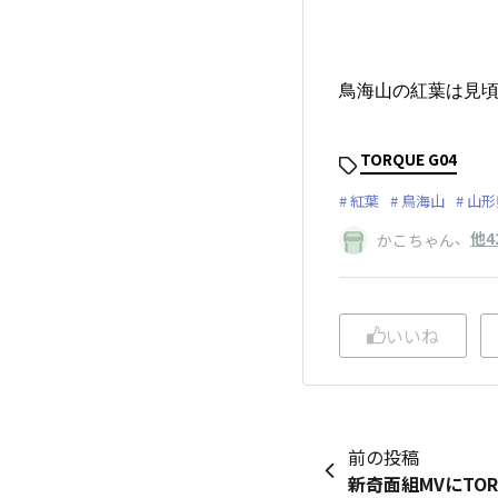
鳥海山の紅葉は見頃
TORQUE G04
紅葉
鳥海山
山形
、
他4
かこちゃん
いいね
前の投稿
新奇面組MVにTOR