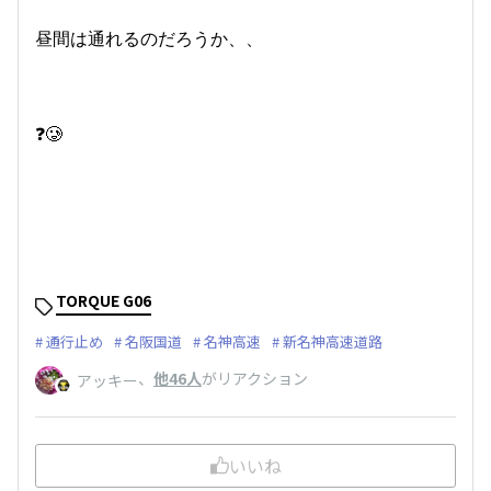
昼間は通れるのだろうか、、
❓️🥲
TORQUE G06
通行止め
名阪国道
名神高速
新名神高速道路
、
他46人
がリアクション
アッキー
いいね