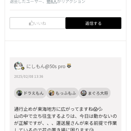
退会したユーザー
、
他6人
がリアクション
いいね
返信する
にしもん@50s pro
2025/02/08 13:36
ドラえもん
もっふもふ
まぐろ大将
通行止めが東海地方に広がってますね😱💦
山の中で立ち往生するよりは、今日は動かないの
が正解ですが、、、運送屋さんが来る前提で作業
しているので花の置き場に困ります🥲