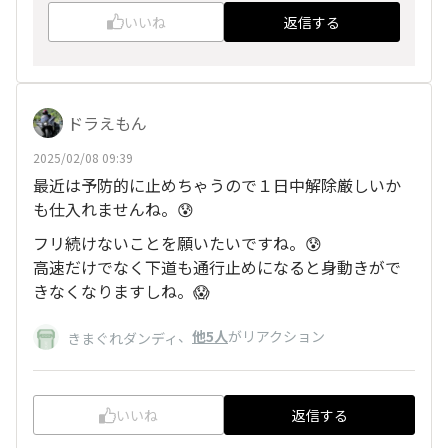
いいね
返信する
ドラえもん
2025/02/08 09:39
最近は予防的に止めちゃうので１日中解除厳しいか
も仕入れませんね。😰
フリ続けないことを願いたいですね。😰
高速だけでなく下道も通行止めになると身動きがで
きなくなりますしね。😱
、
他5人
がリアクション
きまぐれダンディ
いいね
返信する