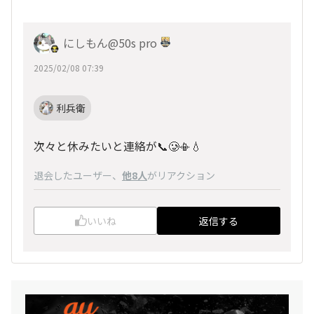
にしもん@50s pro
2025/02/08 07:39
利兵衛
次々と休みたいと連絡が📞🥲📳💧
退会したユーザー
、
他8人
がリアクション
いいね
返信する