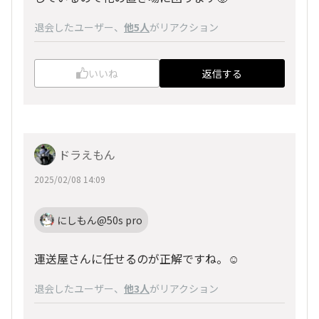
退会したユーザー
、
他5人
がリアクション
いいね
返信する
ドラえもん
2025/02/08 14:09
にしもん@50s pro
運送屋さんに任せるのが正解ですね。☺️
退会したユーザー
、
他3人
がリアクション