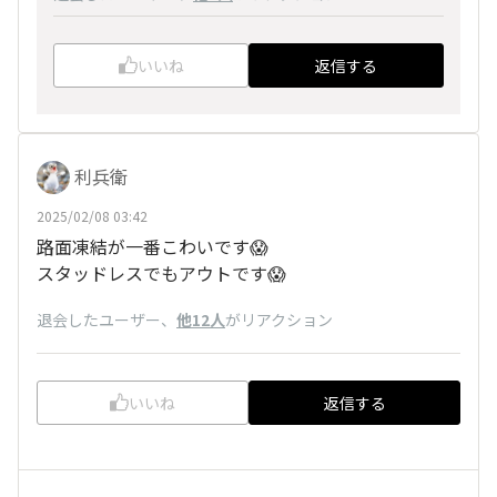
いいね
返信する
利兵衛
2025/02/08 03:42
路面凍結が一番こわいです😱
スタッドレスでもアウトです😱
退会したユーザー
、
他12人
がリアクション
いいね
返信する