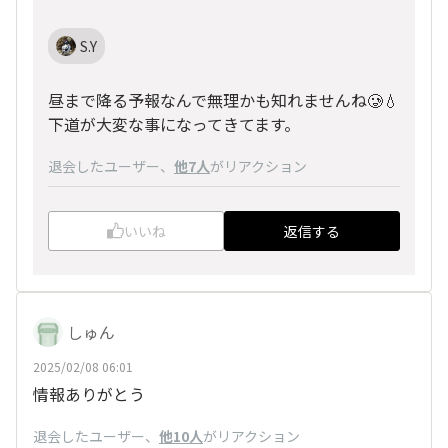
S.Y
昼まで降る予報なんで無理かも知れませんね🥲💧
下道が大変な事になってきてます。
退会したユーザー
、
他7人
がリアクション
いいね
返信する
しゅん
2025/02/08 06:01
情報ありがとう
退会したユーザー
、
他10人
がリアクション