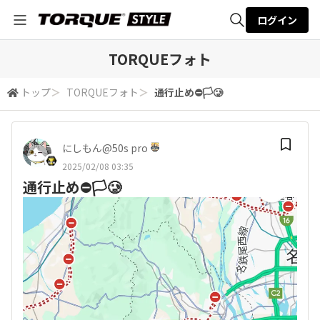
ログイン
全体検索
TORQUEフォト
トップ
＞
TORQUEフォト
＞
通行止め⛔🏳️🥲
検索
にしもん@50s pro
2025/02/08 03:35
通行止め⛔🏳️🥲