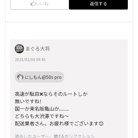
いいね
返信する
まぐろ大将
2025/02/08 08:45
にしもん@50s pro
高速が駄目❌️ならそのルートしか
無いですね!
国一か東名阪亀山か........
どちらも大渋滞ですね～
配送業者さん、お疲れ様でございます😊
退会したユーザー
、
他7人
がリアクション