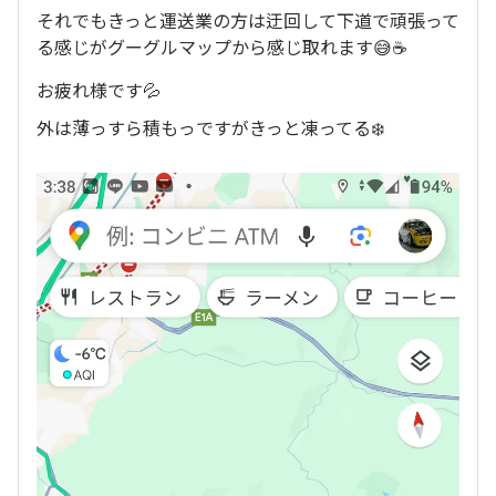
それでもきっと運送業の方は迂回して下道で頑張って
る感じがグーグルマップから感じ取れます😅☕
お疲れ様です💦
外は薄っすら積もっですがきっと凍ってる❄️