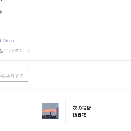

駅『みつ』
人
がリアクション
共有する
次の投稿
頂き物