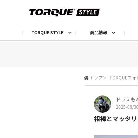
TORQUE STYLE
商品情報
お知らせ
TORQUEニュース
TORQUEフォト
自己紹介しよう
編集部の日常フォト
TORQUIZ【投票企画】
TORQUEトーク
G07エピソード投稿📸
よみもの
編集部からのおし
G
トップ
＞
TORQUEフォ
ドラえも
2025/08/30
相棒とマッタリ