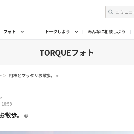
フォト
トークしよう
みんなに相談しよう
らせ
07公式サイト
TORQUEサークル
#フォトコンテスト「夏の思い出ワンシーン」
編集部のつぶやき（アーカイブ）
歴代モデル
【会員限定】ニュース
フォ
TORQUEフォト
ト
＞
相棒とマッタリお散歩。☺️
ん
 18:58
お散歩。☺️