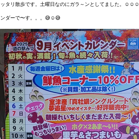
ッタリ散歩です。土曜日なのにガラ～ンとしてました。☺️☺️☺
ダーで〜す。。。😅☺️😅