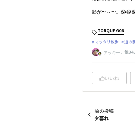
影が〜～〜。😱😂
TORQUE G06
マッタリ散歩
道の
、
他34
アッキー
いいね
前の投稿
夕暮れ