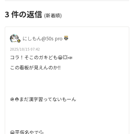
3
件の返信
(新着順)
にしもん@50s pro
2025/10/15 07:42
コラ！そこのガキども😀💥📣
この看板が見えんのか‼️
🪖⛑️まだ漢字習ってないもーん
😀平仮名やで💦