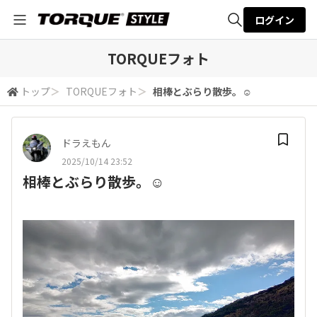
ログイン
全体検索
TORQUEフォト
トップ
＞
TORQUEフォト
＞
相棒とぶらり散歩。☺️
検索
ドラえもん
2025/10/14 23:52
相棒とぶらり散歩。☺️