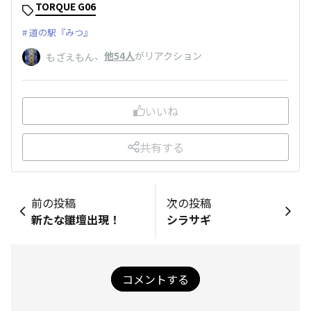
TORQUE G06
道の駅『みつ』
、
他54人
がリアクション
もざえもん
いいね
共有する
前の投稿
次の投稿
新たな雛壇出現！
シラサギ
コメントする