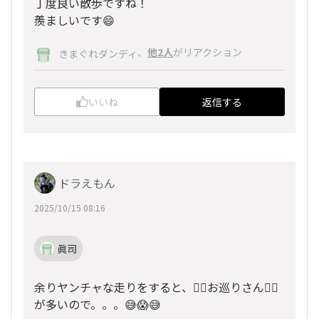
丁度良い散歩ですね！
羨ましいです😄
、
他2人
がリアクション
きまぐれダンディ
いいね
返信する
ドラえもん
2025/10/15 08:16
眞司
余りヤンチャな走りをすると、👮‍♂️お巡りさん👮‍♂️
が多いので。。。😅😱😅