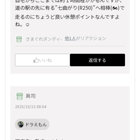
自宅からここまでは約１時間程かかるんですが、
道の駅の先に有る”七曲がり(R250)”へ相棒(🏍️)で
走るのにちょうど良い休憩ポイントなんですよ
ね。☺️
、
他1人
がリアクション
きまぐれダンディ
いいね
返信する
眞司
2025/10/15 08:04
ドラえもん