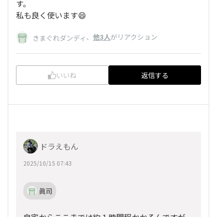
す。
私も良く使います😄
、
他3人
がリアクション
きまぐれダンディ
いいね
返信する
ドラえもん
2025/10/15 07:43
眞司