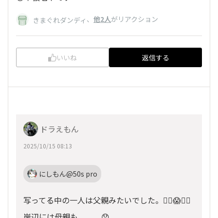
、
他2人
がリアクション
きまぐれダンディ
いいね
返信する
ドラえもん
2025/10/15 08:13
にしもん@50s pro
写ってる中の一人は父親みたいでした。😵‍💫😱😵‍💫
岸辺には母親も。。。😞