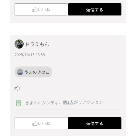
いいね
返信する
ドラえもん
2025/10/15 08:59
やまのきのこ
🫡
、
他1人
がリアクション
きまぐれダンディ
いいね
返信する