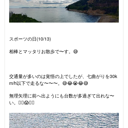
スポーツの日(10/13)
相棒とマッタリお散歩で〜す。😅
交通量が多いのは覚悟の上でしたが、七曲がりを30k
m/h以下で走るな〜〜〜。😅😂😭😂😅
無理矢理に前へ出ようにも台数が多過ぎて出れな〜
い。😵‍💫😱😵‍💫