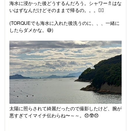
海水に浸かった後どうするんだろう。シャワー🚿はな
いはずなんだけどそのままで帰るの。。。😵‍💫
(TORQUEでも海水に入れた後洗うのに、、、一緒に
したらダメかな。😅)
太陽に照らされて綺麗だったので撮影したけど、腕が
悪すぎてイマイチ伝わらね〜～～。😞🥸😞