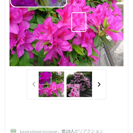
、
他28人
がリアクション
kangxilangjinjiang