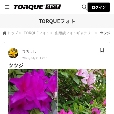
ログイン
全体検索
TORQUEフォト
トップ
＞
TORQUEフォト
＞
虫眼鏡フォトギャラリー
＞
ツツジ
検索
ひろよし
2026/04/21 12:19
ツツジ