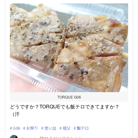
TORQUE G06
どうですか？TORQUEでも飯テロできてますか？
（汗
G06
お祭り
思い出
祖父
飯テロ