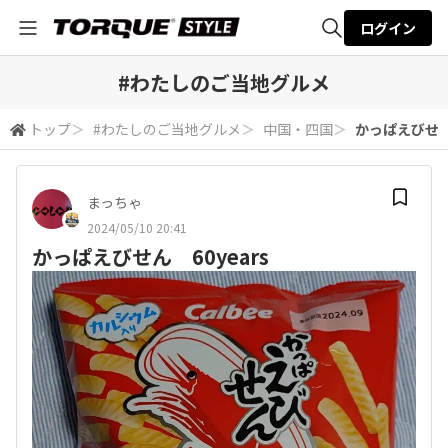
ログイン
全体検索
#わたしのご当地グルメ
トップ
＞
#わたしのご当地グルメ
＞
中国・四国
＞
かっぱえびせん 
検索
まっちゃ
2024/05/10 20:41
かっぱえびせん 60years