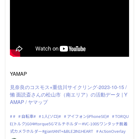
YAMAP
見奈良のコスモス+重信川サイクリング-2023-10-15 /
懶 面読斎さんの松山市（南エリア）の活動データ | Y
AMAP / ヤマップ
#
自転車#
1人(ソロ)#
アイフォン(iPhoneSE)#
TORQU
E(トルク)G04#torque5Gマルチホルダー#VC-100Sワンタッチ脱着
式カメラホルダー#giantANT+&BLE2IN1HEART
ActionOverlay