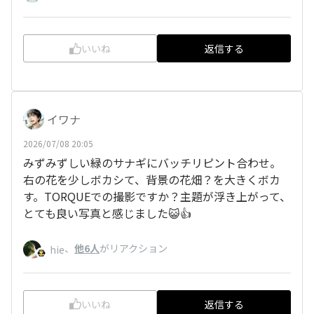
いいね
返信する
イワナ
2026/07/08 20:05
みずみずしい緑のサナギにバッチリピント合わせ。
右の花を少しボカシて、背景の花畑？を大きくボカ
す。TORQUEでの撮影ですか？主題が浮き上がって、
とても良い写真と感じました😺👍️
、
他6人
がリアクション
hie
いいね
返信する