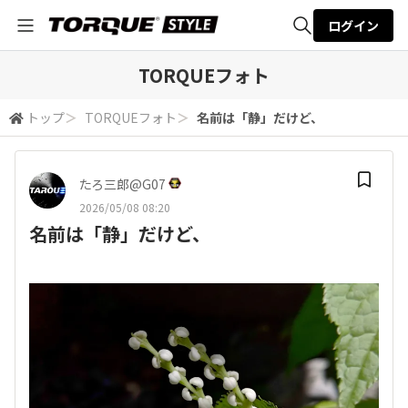
ログイン
全体検索
TORQUEフォト
トップ
＞
TORQUEフォト
＞
名前は「静」だけど、
検索
たろ三郎@G07
2026/05/08 08:20
名前は「静」だけど、