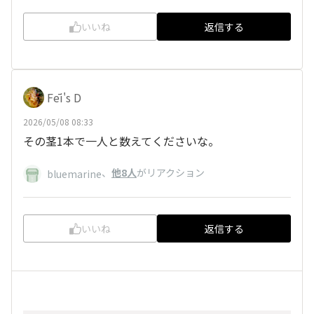
いいね
返信する
Fēi's D
2026/05/08 08:33
その茎1本で一人と数えてくださいな。
、
他8人
がリアクション
bluemarine
いいね
返信する