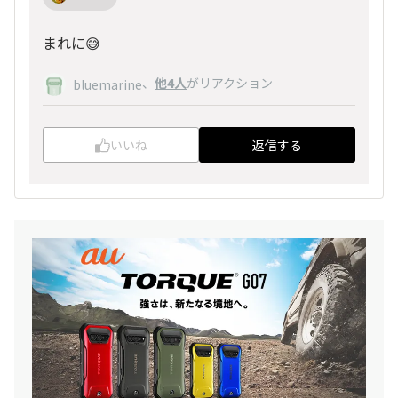
まれに😅
、
他4人
がリアクション
bluemarine
いいね
返信する