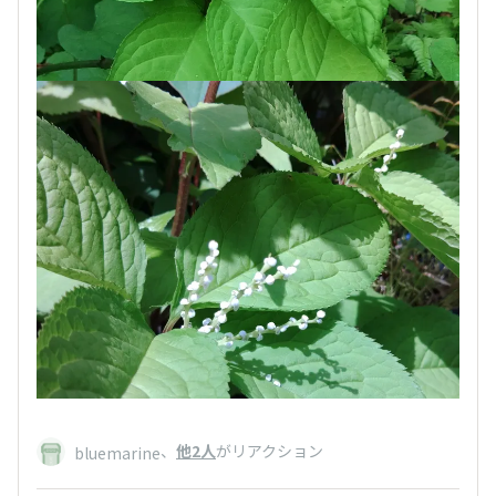
、
他2人
がリアクション
bluemarine