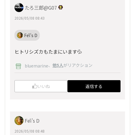
たろ三郎@G07
2026/05/08 08:43
Fēi's D
ヒトリシズカもたまにいます💦
、
他5人
がリアクション
bluemarine
いいね
返信する
Fēi's D
2026/05/08 08:48