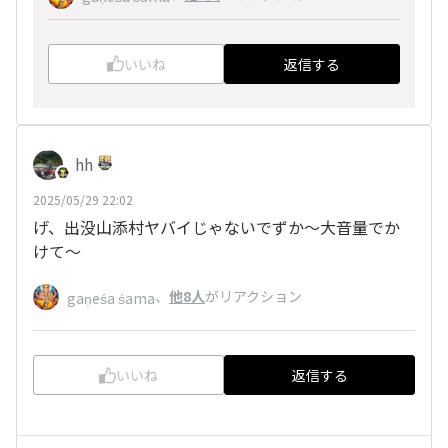
いいね
返信する
hh
2025/05/29 22:02
げ、出没山添村ヤバイじゃないでずか～大音量でか
けて～
、
他8人
がリアクション
gaṇeśa śama
いいね
返信する