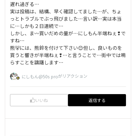
遅れ過ぎる…
実は投稿は、結構、早く確認してました…が、ちょ
っとトラブルでぶっ飛びました…言い訳…実は本当
に…しかも２日連続で…
しかし、ま〰️買いだめの量が…にしもん半端ねぇ❢で
すね…
熊🐻には、熊鈴を付けて下さい😊但し、良いものを
買うと響きが半端ねぇ❢…と言うことで…街中では鳴
らすことを躊躇します…
がリアクション
にしもん@50s pro
いいね
返信する