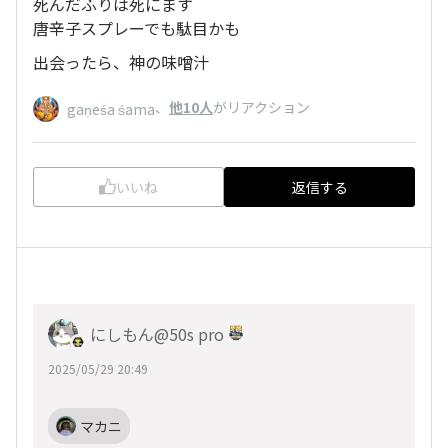
死んだふりは死にます
唐辛子スプレーでも駄目かも
出会ったら、神の味噌汁
、
他10人
がリアクション
gaṇeśa śama
いいね
返信する
にしもん@50s pro
2025/05/29 20:49
マカニ