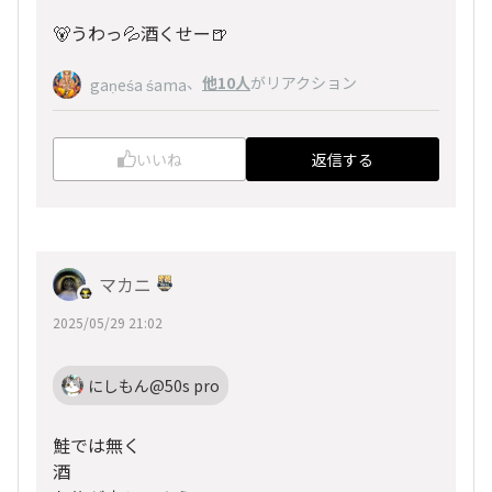
🐻うわっ💦酒くせー🍺
、
他10人
がリアクション
gaṇeśa śama
いいね
返信する
マカニ
2025/05/29 21:02
にしもん@50s pro
鮭では無く
酒