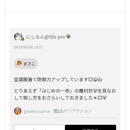
にしもん@50s pro
2025/05/30 10:57
まさこ
空調服着て防御力アップしています💥😀👍
とりあえず「はじめの一歩」の鷹村対🐻を見なお
して倒し方をおさらいしておきました👊💥🐻
、
他2人
がリアクション
gaṇeśa śama