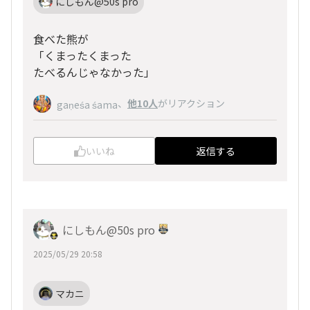
にしもん@50s pro
食べた熊が
「くまったくまった
たべるんじゃなかった」
、
他10人
がリアクション
gaṇeśa śama
いいね
返信する
にしもん@50s pro
2025/05/29 20:58
マカニ