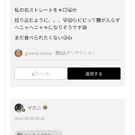
私の右ストレートを👊💥😀🍺
捻り込むように、、、🐻😱💦ビビって腰が入らず
ヘニャヘニャ👊になりそうです😅
まだ食べられたくない🥲👍
、
他9人
がリアクション
gaṇeśa śama
いいね
返信する
マカニ
2025/05/29 20:52