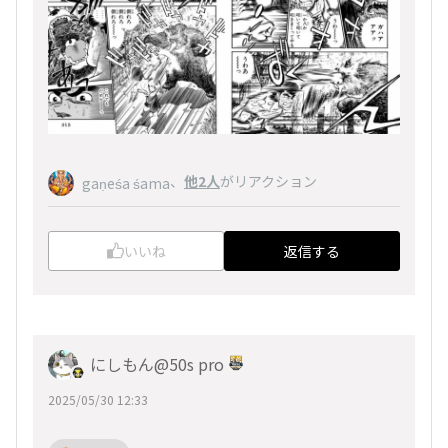
、
他2人
がリアクション
gaṇeśa śama
いいね
返信する
にしもん@50s pro
2025/05/30 12:33