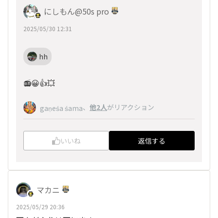
にしもん@50s pro
2025/05/30 12:31
hh
📻️😀👍💥
、
他2人
がリアクション
gaṇeśa śama
いいね
返信する
マカニ
2025/05/29 20:36