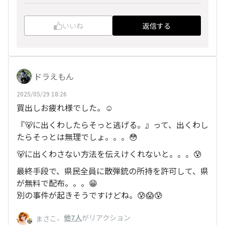
いいね
返信する
ドラえもん
2025/05/29 18:26
買出しお疲れ様でした。☺️
『🐻に出くわしたらそっと逃げる。』って、出くわし
たらそっとは無理でしょ。。。😳
🐻に出くわさない方法を伝えけくれないと。。。😰
最終手段で、県民全員に散弾銃の所持を許可して、県
が無料で配布。。。😁
別の事件が起きそうですけどね。😰😱😰
、
他7人
がリアクション
まさこ