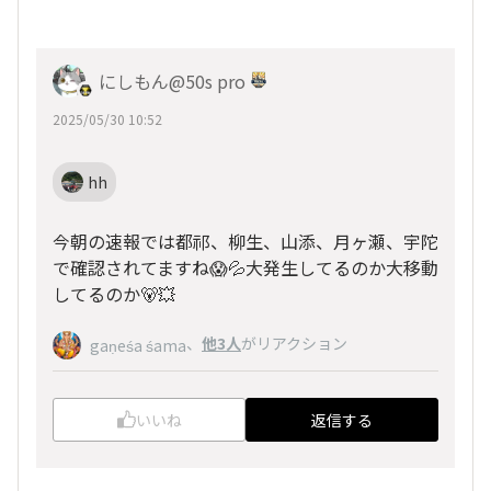
にしもん@50s pro
2025/05/30 10:52
hh
今朝の速報では都祁、柳生、山添、月ヶ瀬、宇陀
で確認されてますね😱💦大発生してるのか大移動
してるのか🐻💥
、
他3人
がリアクション
gaṇeśa śama
いいね
返信する