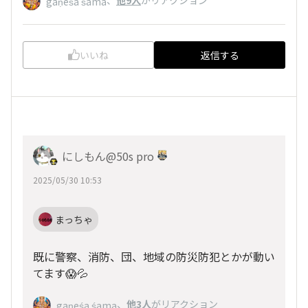
、
他9人
がリアクション
gaṇeśa śama
いいね
返信する
にしもん@50s pro
2025/05/30 10:53
まっちゃ
既に警察、消防、団、地域の防災防犯とかが動い
てます😱💦
、
他3人
がリアクション
gaṇeśa śama