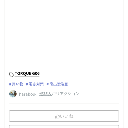
TORQUE G06
買い物
暑さ対策
熊出没注意
、
他35人
がリアクション
harabou
いいね