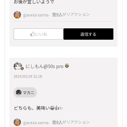
お後が宜しいようで
、
他9人
がリアクション
gaṇeśa śama
いいね
返信する
にしもん@50s pro
2025/05/29 21:18
マカニ
どちらも、美味い😀👍✨
、
他9人
がリアクション
gaṇeśa śama