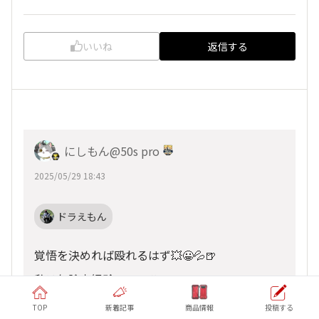
いいね
返信する
にしもん@50s pro
2025/05/29 18:43
ドラえもん
覚悟を決めれば殴れるはず💥😀💦🍺
私は勿論未経験DEATH‼️
が、
TOP
新着記事
商品情報
投稿する