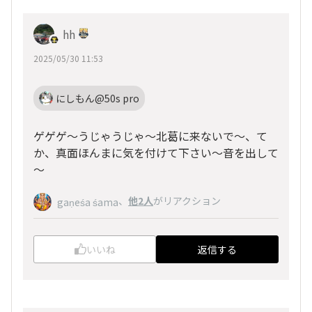
hh
2025/05/30 11:53
にしもん@50s pro
ゲゲゲ～うじゃうじゃ～北葛に来ないで～、て
か、真面ほんまに気を付けて下さい～音を出して
～
、
他2人
がリアクション
gaṇeśa śama
いいね
返信する