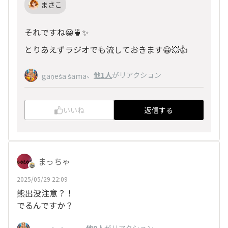
まさこ
それですね😀🍵✨
とりあえずラジオでも流しておきます😀💥👍
、
他1人
がリアクション
gaṇeśa śama
いいね
返信する
まっちゃ
2025/05/29 22:09
熊出没注意？！
でるんですか？