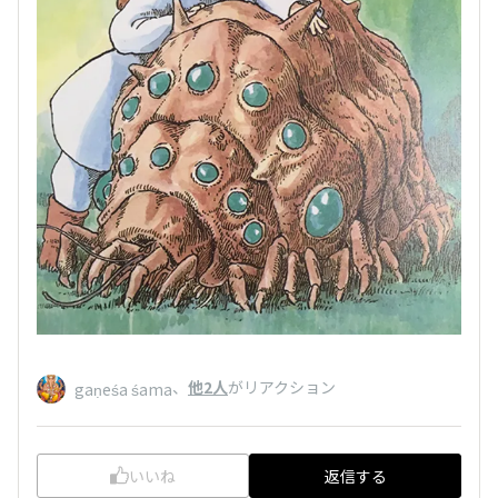
、
他2人
がリアクション
gaṇeśa śama
いいね
返信する