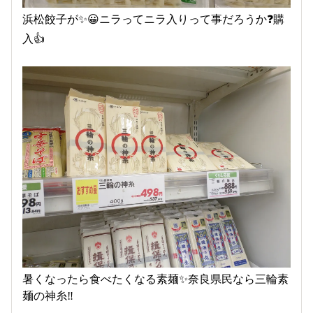
浜松餃子が✨😀ニラってニラ入りって事だろうか❓️購
入👍
暑くなったら食べたくなる素麺✨奈良県民なら三輪素
麺の神糸‼️