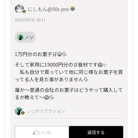
にしもん@50s pro
2025/05/31 20:11
ノリ
1万円分のお菓子🛒😀💦
そして家用に15000円分の🛒食材です😱✨
私も自分で買っていて他に同じ様なお菓子を買
ってる人を見た事がありません💦
誰か〜普通の会社のお菓子はどうやって購入して
るか教えて〜😱💦
がリアクション
ノリ
いいね
返信する