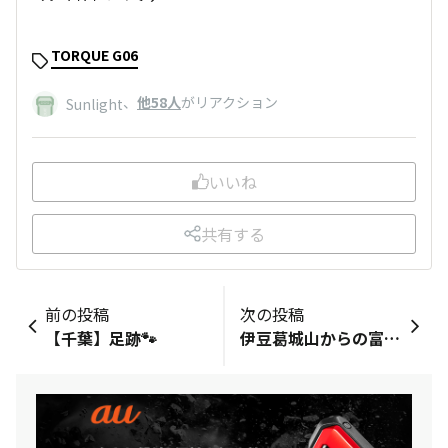
TORQUE G06
、
他58人
がリアクション
Sunlight
いいね
共有する
前の投稿
次の投稿
【千葉】足跡🐾
伊豆葛城山からの富士山