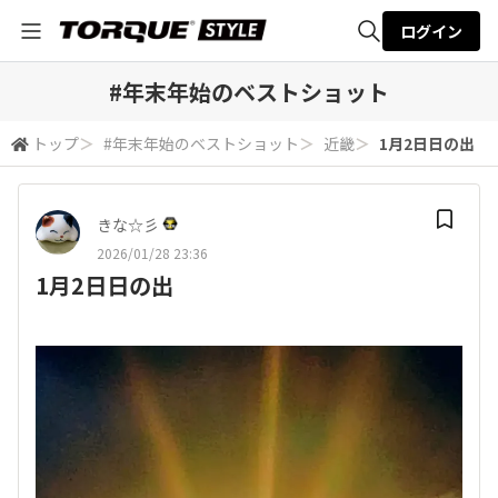
ログイン
全体検索
#年末年始のベストショット
トップ
＞
#年末年始のベストショット
＞
近畿
＞
1月2日日の出
検索
きな☆彡
2026/01/28 23:36
1月2日日の出