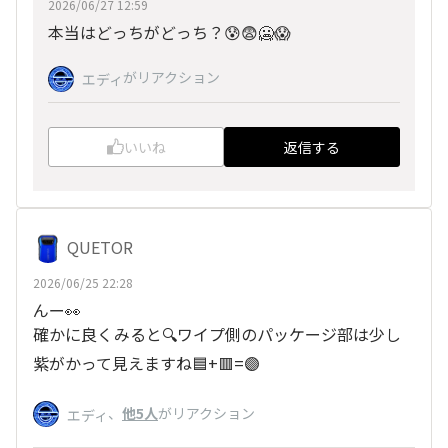
2026/06/27 12:59
本当はどっちがどっち？😰😨🥶😱
がリアクション
エディ
いいね
返信する
QUETOR
2026/06/25 22:28
んー👀
確かに良くみると🔍️ワイプ側のパッケージ部は少し
紫がかって見えますね🟦+🟥=🟣
、
他5人
がリアクション
エディ