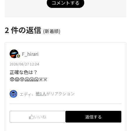
コメントする
2
件の返信
(新着順)
F_hirari
2026/06/27 12:24
正確な色は？
😨😱😰🥶🥶🥶☠️☠️
、
他1人
がリアクション
エディ
いいね
返信する