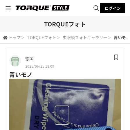
ログイン
全体検索
TORQUEフォト
トップ
＞
TORQUEフォト
＞
虫眼鏡フォトギャラリー
＞
青いモノ
検索
惣国
2026/06/25 18:09
青いモノ