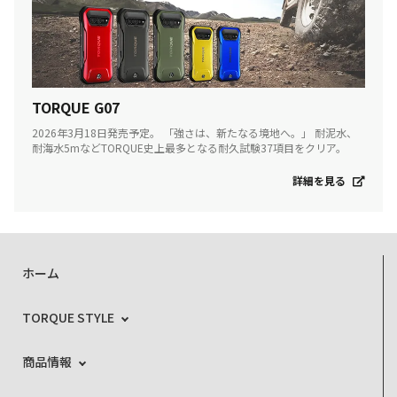
TORQUE G07
2026年3月18日発売予定。 「強さは、新たなる境地へ。」 耐泥水、
耐海水5mなどTORQUE史上最多となる耐久試験37項目をクリア。
詳細を見る
ホーム
TORQUE STYLE
商品情報