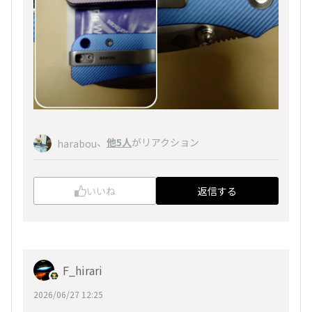
、
他5人
がリアクション
harabou
いいね
返信する
F_hirari
2026/06/27 12:25