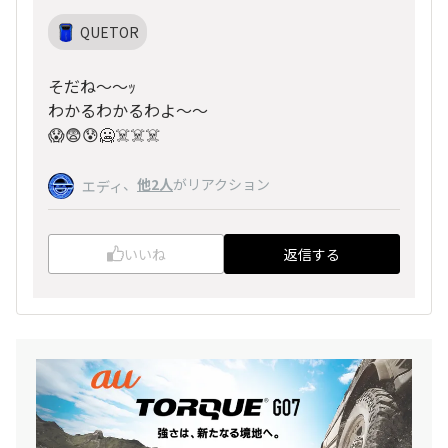
QUETOR
そだね〜〜ｯ
わかるわかるわよ〜〜
😱😨😰🥶☠️☠️☠️
、
他2人
がリアクション
エディ
いいね
返信する