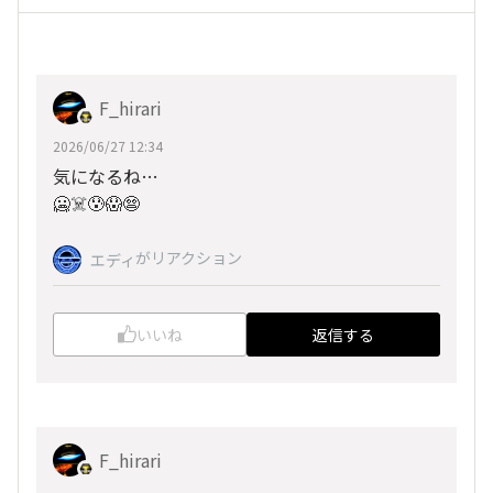
F_hirari
2026/06/27 12:34
気になるね…
🥶☠️😰😱😨
がリアクション
エディ
いいね
返信する
F_hirari