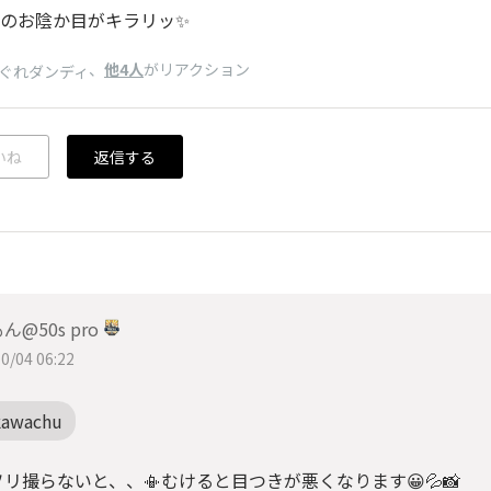
のお陰か目がキラリッ✨️
、
他4人
がリアクション
ぐれダンディ
いね
返信する
ん@50s pro
0/04 06:22
kawachu
リ撮らないと、、📳むけると目つきが悪くなります😀💦📸