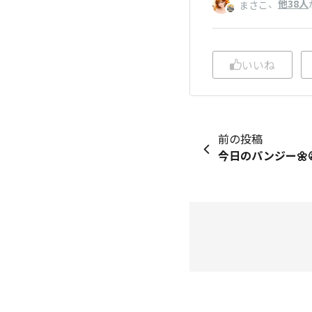
、
他38人
まさこ
いいね
前の投稿
今日のパンジー🌼