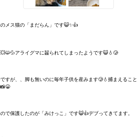
のメス猫の「まだらん」です😺✨👍
😺💦アライグマに齧られてしまったようです😺💧🥲
ですが、、脚も無いのに毎年子供を産みます🥲💧捕まえるこ
😀
ので保護したのが「みけっこ」です😺👍デブってきてます。