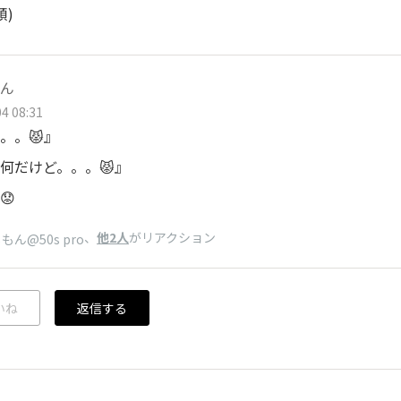
順)
ん
4 08:31
。。😾』
何だけど。。。😾』
😟
、
他2人
がリアクション
もん@50s pro
いね
返信する