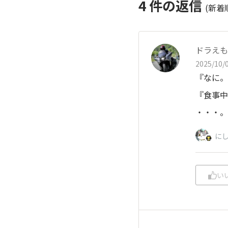
4
件の返信
(新着
ドラえも
2025/10/0
『なに。
『食事中
・・・。
にし
い