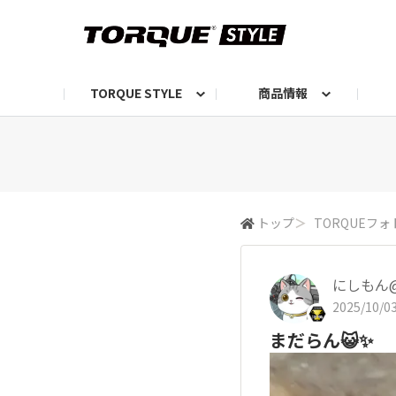
TORQUE STYLE
商品情報
お知らせ
TORQUEニュース
TORQUEフォト
自己紹介しよう
編集部の日常フォト
TORQUIZ【投票企画】
TORQUEトーク
G07エピソード投稿📸
よみもの
編集部からのおし
G
トップ
＞
TORQUEフォ
にしもん@5
2025/10/03
まだらん😺✨