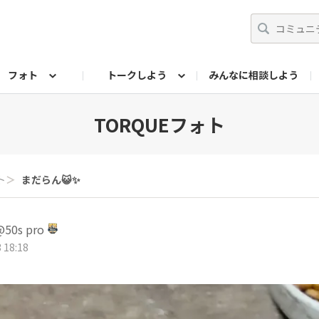
フォト
トークしよう
みんなに相談しよう
らせ
07公式サイト
TORQUEサークル
#フォトコンテスト「夏の思い出ワンシーン」
編集部のつぶやき（アーカイブ）
歴代モデル
【会員限定】ニュース
フォ
TORQUEフォト
ト
＞
まだらん😺✨
0s pro
 18:18