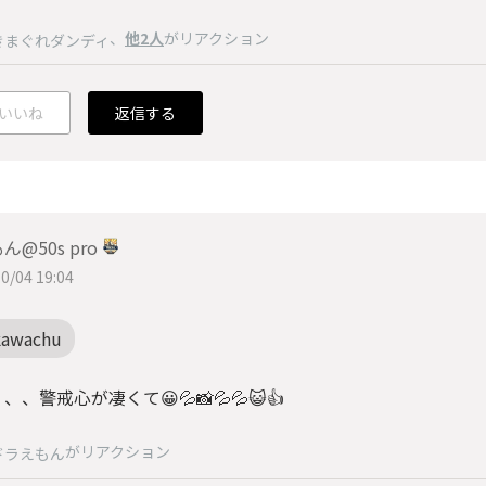
、
他2人
がリアクション
きまぐれダンディ
いいね
返信する
ん@50s pro
0/04 19:04
kawachu
、、警戒心が凄くて😀💦📸💦💦😺👍
がリアクション
ドラえもん