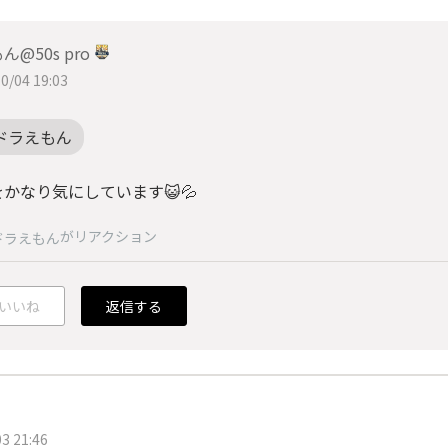
ん@50s pro
0/04 19:03
ドラえもん
かなり気にしています😺💦
がリアクション
ドラえもん
いいね
返信する
u
3 21:46