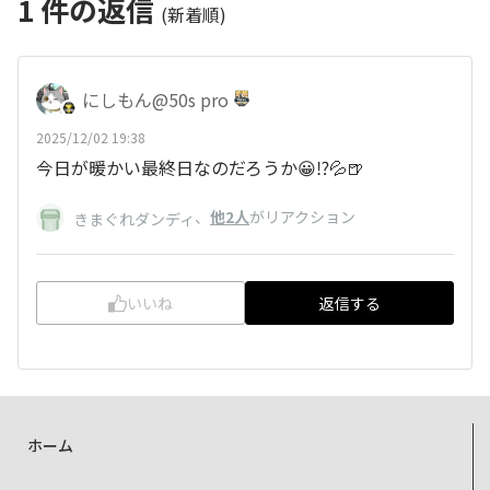
1
件の返信
(新着順)
にしもん@50s pro
2025/12/02 19:38
今日が暖かい最終日なのだろうか😀⁉️💦🍺
、
他2人
がリアクション
きまぐれダンディ
いいね
返信する
ホーム