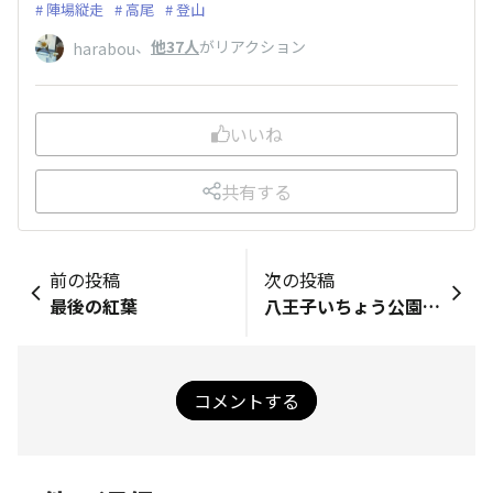
陣場縦走
高尾
登山
、
他37人
がリアクション
harabou
いいね
共有する
前の投稿
次の投稿
最後の紅葉
八王子いちょう公園のいちょう
コメントする