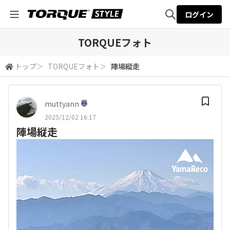
ログイン
全体検索
TORQUEフォト
トップ
＞
TORQUEフォト
＞
陣場縦走
検索
muttyann
2025/12/02 16:17
陣場縦走