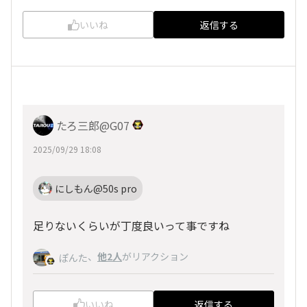
いいね
返信する
たろ三郎@G07
2025/09/29 18:08
にしもん@50s pro
足りないくらいが丁度良いって事ですね
、
他2人
がリアクション
ぽんた
いいね
返信する