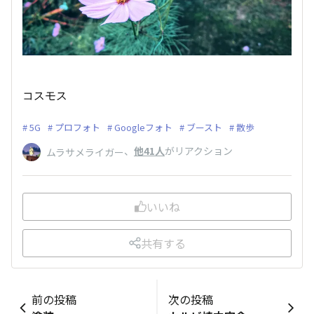
コスモス
5G
プロフォト
Googleフォト
ブースト
散歩
、
他41人
がリアクション
ムラサメライガー
いいね
共有する
前の投稿
次の投稿