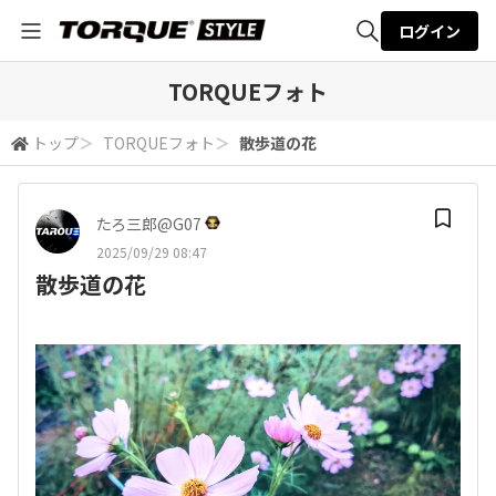
ログイン
全体検索
TORQUEフォト
トップ
＞
TORQUEフォト
＞
散歩道の花
検索
たろ三郎@G07
2025/09/29 08:47
散歩道の花