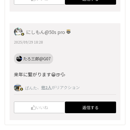
にしもん@50s pro
2025/09/29 18:28
たろ三郎@G07
来年に繋がります😀🍺💦
、
他2人
がリアクション
ぽんた
いいね
返信する