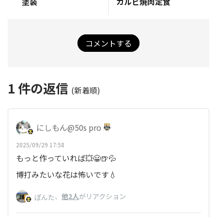
塗装
カルビ焼肉定食
コメントする
1
件の返信
(新着順)
にしもん@50s pro
2025/09/29 17:58
もっと作っていれば💥😀🍺💦
博打みたいな花は怖いです💧
、
他2人
がリアクション
ぽんた