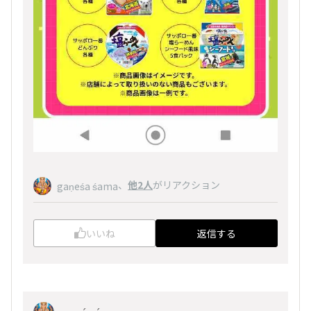
、
他2人
がリアクション
gaṇeśa śama
いいね
返信する