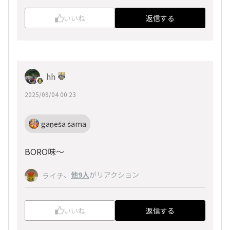
いいね
返信する
hh
2025/09/04 00:23
gaṇeśa śama
BORO味～
、
他9人
がリアクション
ライチ
いいね
返信する