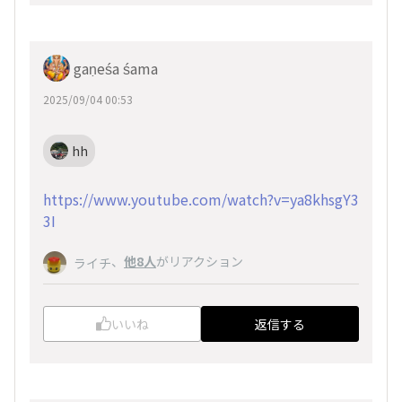
gaṇeśa śama
2025/09/04 00:53
hh
https://www.youtube.com/watch?v=ya8khsgY3
3I
、
他8人
がリアクション
ライチ
いいね
返信する