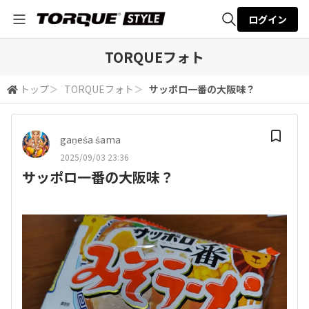
ログイン
全体検索
TORQUEフォト
トップ
＞
TORQUEフォト
＞
サッポロ一番の大阪味？
検索
gaṇeśa śama
2025/09/03 23:36
サッポロ一番の大阪味？