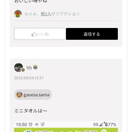
おいしい味やね
、
他2人
がリアクション
ライチ
いいね
返信する
hh
2025/09/04 15:57
gaṇeśa śama
ミニタオルは～