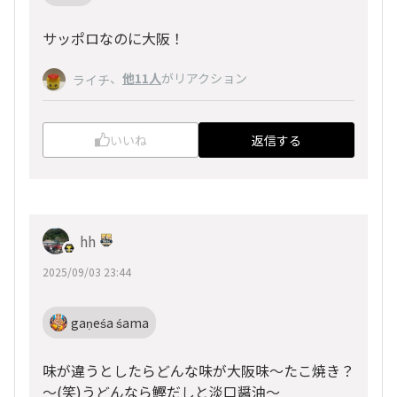
サッポロなのに大阪！
、
他11人
がリアクション
ライチ
いいね
返信する
hh
2025/09/03 23:44
gaṇeśa śama
味が違うとしたらどんな味が大阪味～たこ焼き？
～(笑)うどんなら鰹だしと淡口醤油～