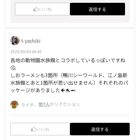
いいね
返信する
t-yashiki
2025/09/04 06:45
各地の動物園水族館とコラボしているっぽいですね
🤔
しおラーメンも3箇所（鴨川シーワールド、江ノ島新
水族館とあと1箇所が思い出せません）それぞれのパ
ッケージがありました🐠🐬🦈
、
他7人
がリアクション
ライチ
いいね
返信する