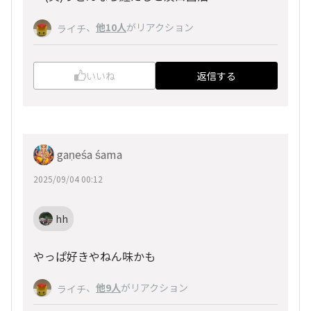
、
他10人
がリアクション
ライチ
いいね
返信する
gaṇeśa śama
2025/09/04 00:12
hh
やっぱ好きやねん味かも
、
他9人
がリアクション
ライチ