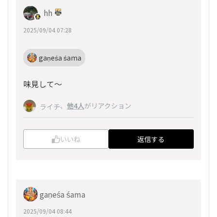
hh
2025/09/04 07:28
gaṇeśa śama
味見して～
、
他4人
がリアクション
ライチ
いいね
返信する
gaṇeśa śama
2025/09/04 08:44