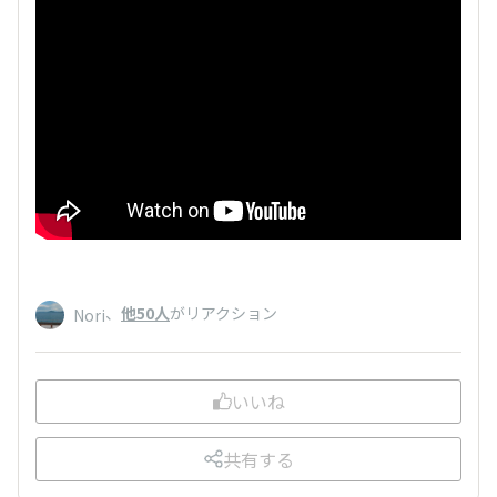
、
他50人
がリアクション
Nori
いいね
共有する