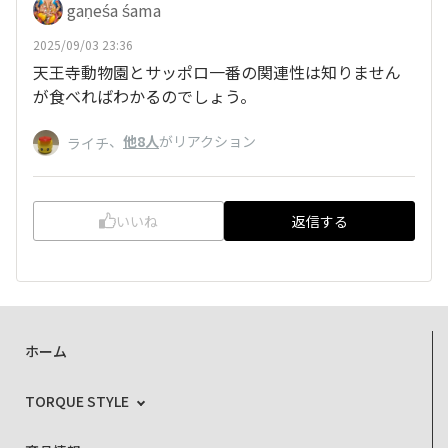
gaṇeśa śama
2025/09/03 23:36
天王寺動物園とサッポロ一番の関連性は知りません
が食べればわかるのでしょう。
、
他8人
がリアクション
ライチ
いいね
返信する
ホーム
TORQUE STYLE