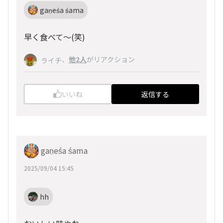
gaṇeśa śama
早く食べて～(笑)
、
他2人
がリアクション
ライチ
いいね
返信する
gaṇeśa śama
2025/09/04 15:45
hh