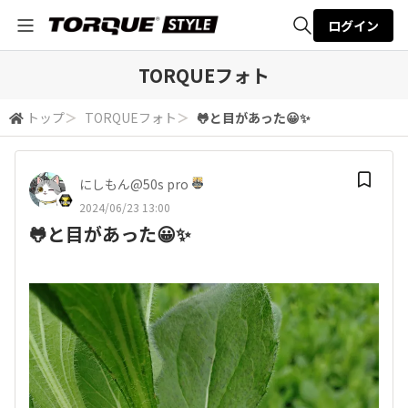
ログイン
全体検索
TORQUEフォト
トップ
＞
TORQUEフォト
＞
🐸と目があった😀✨
検索
にしもん@50s pro
2024/06/23 13:00
🐸と目があった😀✨