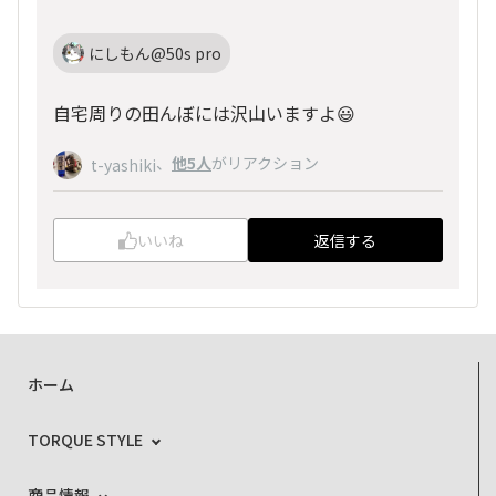
にしもん@50s pro
自宅周りの田んぼには沢山いますよ😃
、
他5人
がリアクション
t-yashiki
いいね
返信する
ホーム
TORQUE STYLE
商品情報