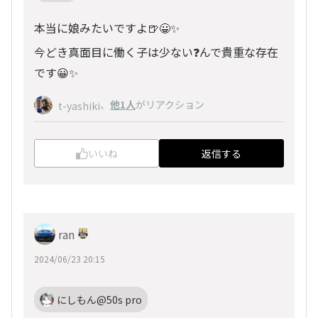
本当に娘みたいですよ🍺😀✨
今どき真面目に働く子は少ない❓んで貴重な存在
です😀✨
、
他1人
がリアクション
t-yashiki
いいね
返信する
ran
2024/06/23 20:15
にしもん@50s pro