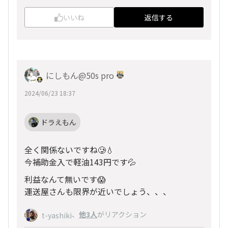
いいね
返信する
にしもん@50s pro
2024/06/23 18:37
ドラえもん
全く関係ないですね🥲💧
今補助金入で軽油143円です💦
利益なんて無いです😱
運送屋さんも限界が近いでしょう、、、
、
他3人
がリアクション
t-yashiki