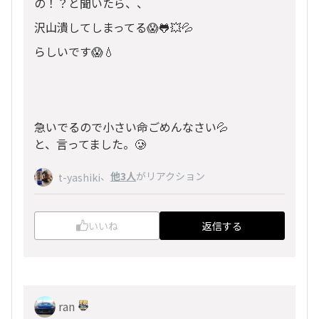
の！？と聞いたら、、
沢山潰してしまってる😱🐸💥💦
らしいです😱💧
急いでるので小さい命ごめんなさい💦
と、言ってました。🥲
、
他3人
がリアクション
t-yashiki
いいね
返信する
ran