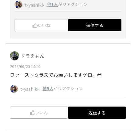
、
他1人
がリアクション
t-yashiki
いいね
返信する
ドラえもん
2024/06/23 14:10
ファーストクラスでお願いしますゲロ。🐸
、
他5人
がリアクション
t-yashiki
いいね
返信する