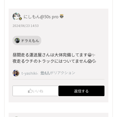
にしもん@50s pro
2024/06/23 14:53
ドラえもん
昼間走る運送屋さんは大体完備してます😀✨
夜走るウチのトラックにはついてません😱💦
、
他4人
がリアクション
t-yashiki
いいね
返信する