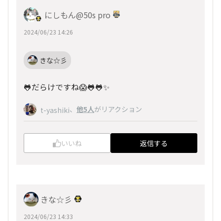
にしもん@50s pro
2024/06/23 14:26
きな☆彡
🐸だらけですね😱🐸🐸✨
、
他5人
がリアクション
t-yashiki
いいね
返信する
きな☆彡
2024/06/23 14:33