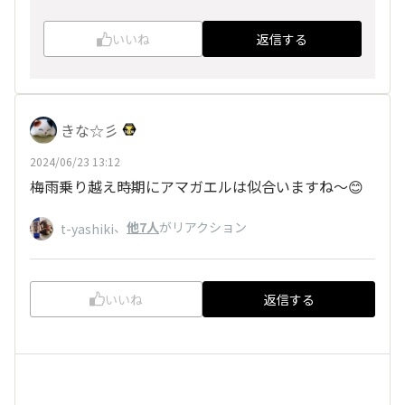
いいね
返信する
きな☆彡
2024/06/23 13:12
梅雨乗り越え時期にアマガエルは似合いますね～😊
、
他7人
がリアクション
t-yashiki
いいね
返信する