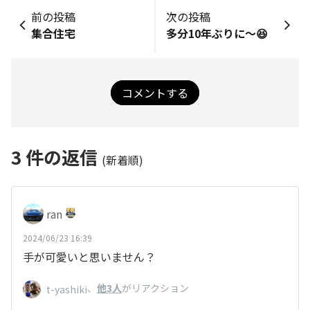
前の投稿
次の投稿
集合住宅
多分10年ぶりに～😆
コメントする
3
件の返信
(新着順)
ran
2024/06/23 16:39
手が可愛いと思いません？
、
他3人
がリアクション
t-yashiki