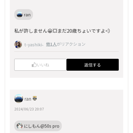
ran
私が許しません😀💥まだ20歳ちょいですよ💨
、
他1人
がリアクション
t-yashiki
いいね
返信する
ran
2024/06/23 20:07
にしもん@50s pro