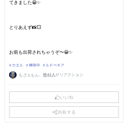
てきました😀✨
とりあえず📸💥
お前も出荷されちゃうぞ〜😀✨
カエル
掃除中
ルドベキア
、
他43人
がリアクション
もざえもん
いいね
共有する