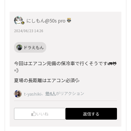
にしもん@50s pro
2024/06/23 14:26
ドラえもん
今回はエアコン完備の保冷車で行くそうです🚛🐸
💨
夏場の長距離はエアコン必須💦
、
他4人
がリアクション
t-yashiki
いいね
返信する