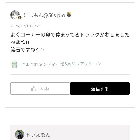
にしもん@50s pro
2025/12/19 17:48
よくコーナーの奥で停まってるトラックかわせました
ね😀💦🍺
流石ですね💪✨
、
他3人
がリアクション
きまぐれダンディ
いいね
返信する
ドラえもん