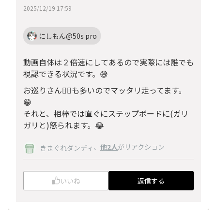
2025/12/19 17:59
にしもん@50s pro
動画自体は２倍速にしてあるので実際には誰でも
視認できる状況です。😅
お巡りさん👮‍♂️も多いのでマッタリ走ってます。
😁
それと、相棒では直ぐにステップボードに(ガリ
ガリと)怒られます。😂
、
他2人
がリアクション
きまぐれダンディ
いいね
返信する