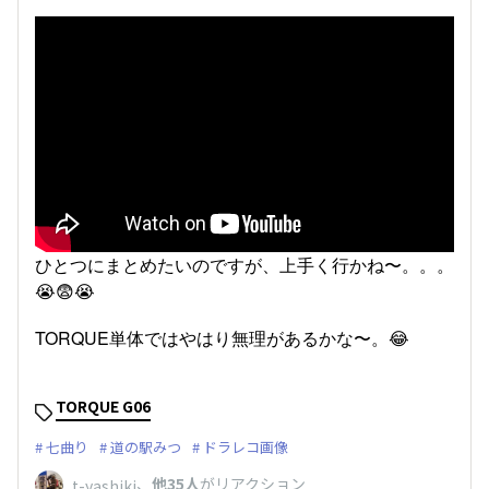
ひとつにまとめたいのですが、上手く行かね〜。。。
😭😨😭
TORQUE単体ではやはり無理があるかな〜。😂
TORQUE G06
七曲り
道の駅みつ
ドラレコ画像
、
他35人
がリアクション
t-yashiki