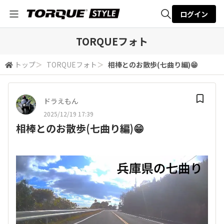
ログイン
全体検索
TORQUEフォト
トップ
＞
TORQUEフォト
＞
相棒とのお散歩(七曲り編)😁
検索
ドラえもん
2025/12/19 17:39
相棒とのお散歩(七曲り編)😁