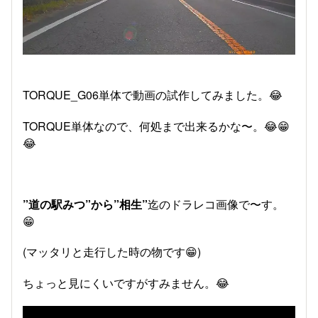
TORQUE_G06単体で動画の試作してみました。😂
TORQUE単体なので、何処まで出来るかな〜。😂😁
😂
”道の駅みつ”から”相生”
迄のドラレコ画像で〜す。
😁
(マッタリと走行した時の物です😁)
ちょっと見にくいですがすみません。😂