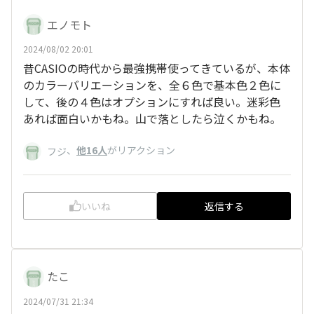
エノモト
2024/08/02 20:01
昔CASIOの時代から最強携帯使ってきているが、本体
のカラーバリエーションを、全６色で基本色２色に
して、後の４色はオプションにすれば良い。迷彩色
あれば面白いかもね。山で落としたら泣くかもね。
、
他16人
がリアクション
フジ
いいね
返信する
たこ
2024/07/31 21:34