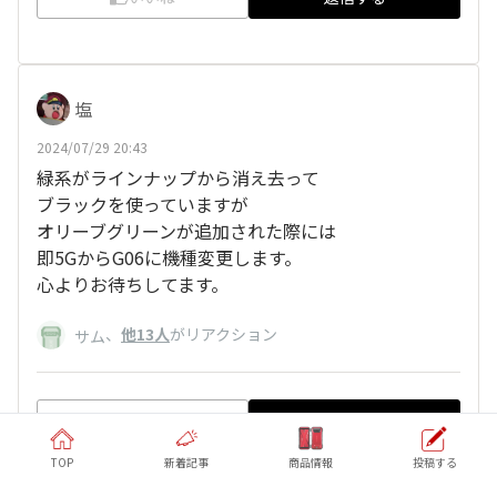
塩
2024/07/29 20:43
緑系がラインナップから消え去って
ブラックを使っていますが
オリーブグリーンが追加された際には
即5GからG06に機種変更します。
心よりお待ちしてます。
、
他13人
がリアクション
サム
いいね
返信する
TOP
新着記事
商品情報
投稿する