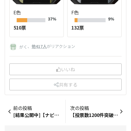
E色
F色
37%
9%
510票
132票
、
他417人
がリアクション
がく
いいね
共有する
前の投稿
次の投稿
[結果公開中]【ナビゲーション】あなたは3ボタン派？ジェスチャー派？
【投票数1200件突破！】投票は7月12日(金)午前10時まで！