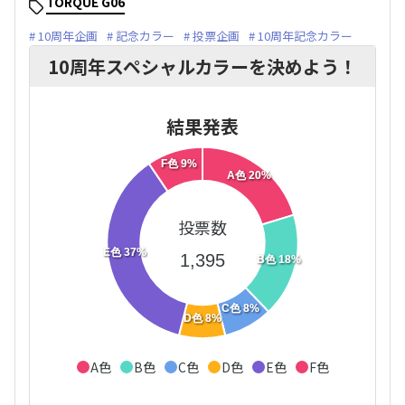
TORQUE G06
10周年企画
記念カラー
投票企画
10周年記念カラー
10周年スペシャルカラーを決めよう！
結果発表
F色 9%
A色 20%
投票数
E色 37%
1,395
B色 18%
C色 8%
D色 8%
A色
B色
C色
D色
E色
F色