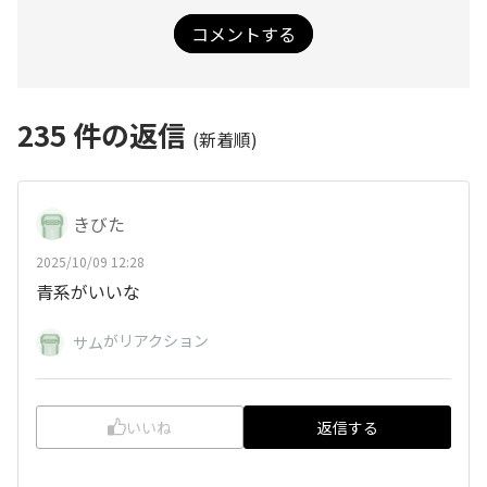
コメントする
235
件の返信
(新着順)
きびた
2025/10/09 12:28
青系がいいな
がリアクション
サム
いいね
返信する