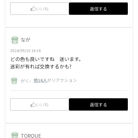
いいね
返信する
なが
2024/09/10 16:16
どの色も良いですね 迷います。
迷彩が有れば交換するかも?
、
他16人
がリアクション
がく
いいね
返信する
TORQUE