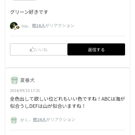
グリーン好きです
、
他16人
がリアクション
hie
いいね
返信する
夏番犬
2024/09/10 17:31
全色出して欲しい位どれもいい色ですね！ABCは海が
似合うしDEFは山が似合いますね！
、
他24人
がリアクション
がく