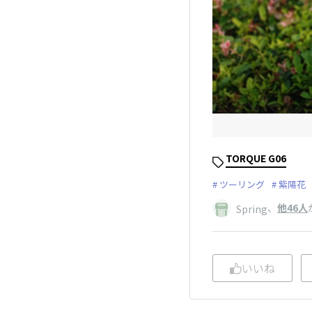
TORQUE G06
ツーリング
紫陽花
、
他46人
Spring
いいね