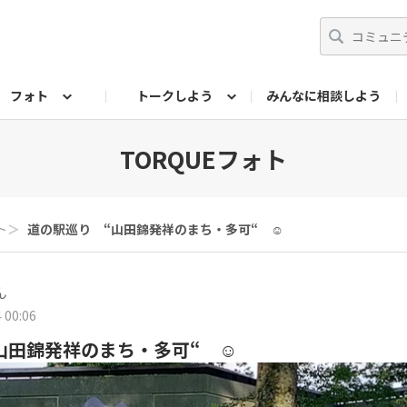
フォト
トークしよう
みんなに相談しよう
らせ
07公式サイト
TORQUEサークル
フォト企画アーカイブ
編集部のつぶやき（アーカイブ）
歴代モデル
【会員限定】ニュース
TORQUEフォト
ト
＞
道の駅巡り “山田錦発祥のまち・多可“ ☺️
ん
 00:06
山田錦発祥のまち・多可“ ☺️