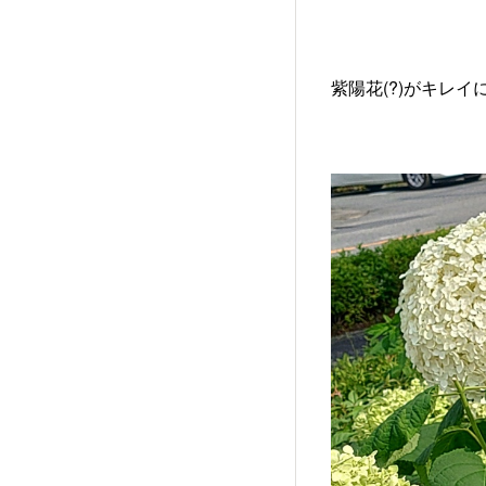
紫陽花(?)がキレイに