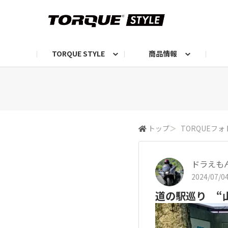
TORQUE STYLE
商品情報
お知らせ
TORQUEニュース
TORQUEフォト
自己紹介しよう
編集部の日常フォト
TORQUIZ【投票企画】
TORQUEトーク
G07エピソード投稿📸
よみもの
編集部からのおし
G
トップ
＞
TORQUEフォ
ドラえも
2024/07/04
道の駅巡り “