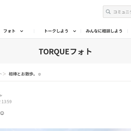
フォト
トークしよう
みんなに相談しよう
らせ
07公式サイト
TORQUEサークル
#フォトコンテスト「夏の思い出ワンシーン」
編集部のつぶやき（アーカイブ）
歴代モデル
【会員限定】ニュース
フォ
TORQUEフォト
ト
＞
相棒とお散歩。☺️
ん
 13:59
️