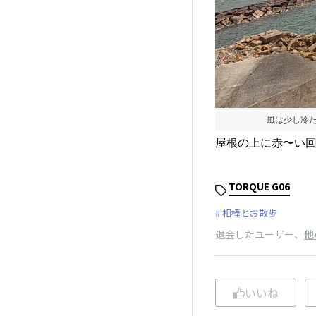
風は少
屋根の上に赤〜い回
TORQUE G06
相棒とお散歩
退会したユーザー
、
他
いいね