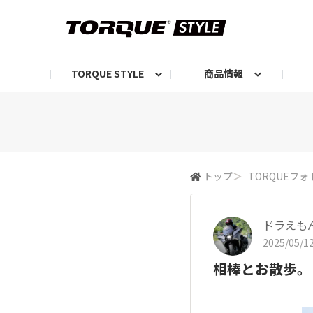
TORQUE STYLE
商品情報
お知らせ
TORQUEニュース
TORQUEフォト
自己紹介しよう
編集部の日常フォト
TORQUIZ【投票企画】
TORQUEトーク
G07エピソード投稿📸
よみもの
編集部からのおし
G
トップ
＞
TORQUEフォ
ドラえも
2025/05/12
相棒とお散歩。☺