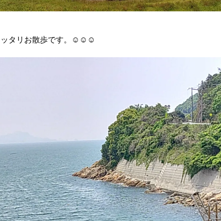
タリお散歩です。☺️☺️☺️