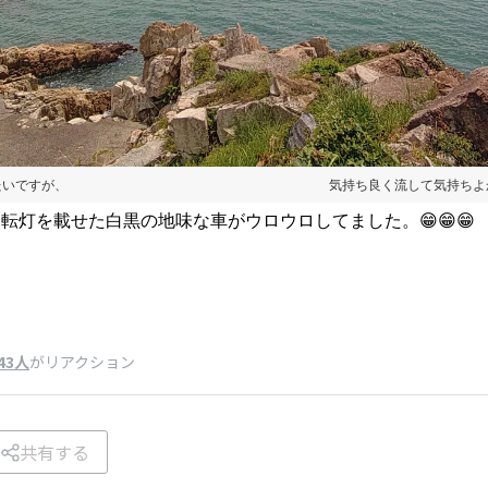
し冷たいですが、 気持ち良く流して気持ちよかった
転灯を載せた白黒の地味な車がウロウロしてました。😁😁😁
43人
がリアクション
共有する