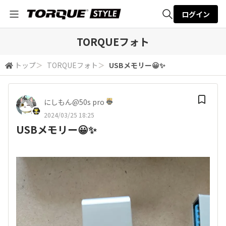
ログイン
全体検索
TORQUEフォト
トップ
＞
TORQUEフォト
＞
USBメモリー😀✨
検索
にしもん@50s pro
2024/03/25 18:25
USBメモリー😀✨