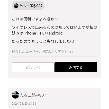
たろ三郎@G07
これは便利ですよね😀🍺✨
ワイヤレスで出来るんのは知ってはいますが私の
試みはiPhone↔PC↔android
だったのでちょっと失敗しました🥲
退会したユーザー
、
他7人
がリアクション
いいね
返信する
たろ三郎@G07
2024/03/25 18:58