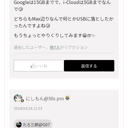
Googleは15GBまでで、i-Cloudは5GBまでなん
で🥲
どちらもMax辺りなんで何とかUSBに落としたか
ったんですよね🥲
もうちょっとやりくりしてみます😀🍺✨
退会したユーザー
、
他7人
がリアクション
いいね
返信する
にしもん@50s pro
2024/03/26 11:53
たろ三郎@G07