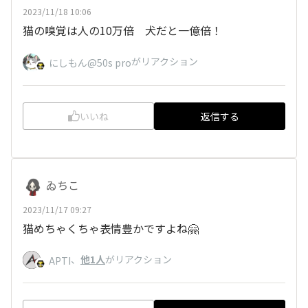
2023/11/18 10:06
猫の嗅覚は人の10万倍 犬だと一億倍！
がリアクション
にしもん@50s pro
いいね
返信する
ゐちこ
2023/11/17 09:27
猫めちゃくちゃ表情豊かですよね🤗
、
他1人
がリアクション
APTI