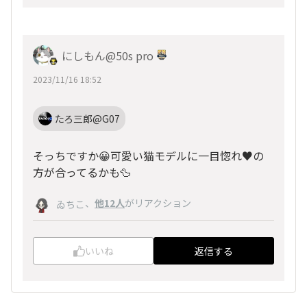
にしもん@50s pro
2023/11/16 18:52
たろ三郎@G07
そっちですか😀可愛い猫モデルに一目惚れ♥の
方が合ってるかも🦆
、
他12人
がリアクション
ゐちこ
いいね
返信する