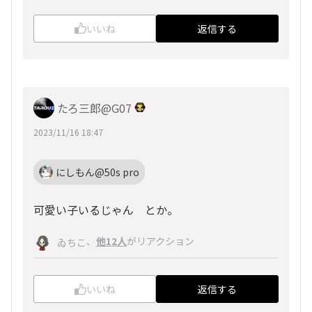
いいね
返信する
たろ三郎@G07
2023/11/16 18:47
にしもん@50s pro
可愛い子いるじゃん とか。
、
他12人
がリアクション
ゐちこ
いいね
返信する