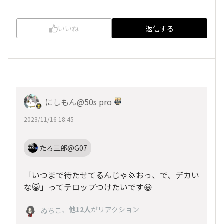
いいね
返信する
にしもん@50s pro
2023/11/16 18:45
たろ三郎@G07
「いつまで待たせてるんじゃ💢おっ、で、デカい
な😺」ってテロップつけたいです😀
、
他12人
がリアクション
ゐちこ