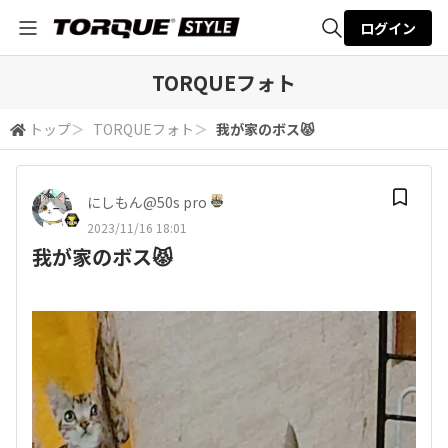
ログイン
全体検索
TORQUEフォト
トップ
＞
TORQUEフォト
＞
我が家のボス😾
検索
にしもん@50s pro
2023/11/16 18:01
我が家のボス😾