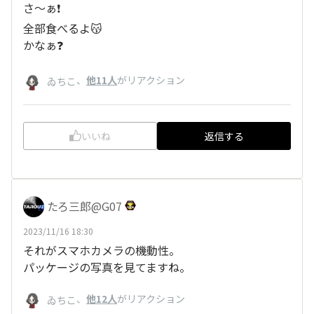
さ〜ぁ❗
全部食べるよ😽
かなぁ❓
、
他11人
がリアクション
ゐちこ
いいね
返信する
たろ三郎@G07
2023/11/16 18:30
それがスマホカメラの機動性。
パッケージの写真を見てますね。
、
他12人
がリアクション
ゐちこ