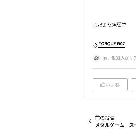
まだまだ練習中
TORQUE G07
、
他31人
がリ
あ
いいね
前の投稿