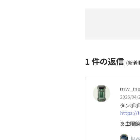
1
件の返信
(新着
ｍｗ_m
2026/04/2
タンポポ
https:/
あ虫眼鏡
kaw