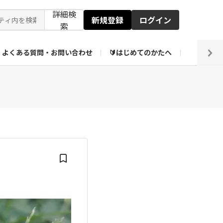
詳細検
新規登録
ログイン
索
よくある質問・お問い合わせ
🔰はじめてのかたへ
編集部
ト企画アーカイブ
【会員限定】壁紙倉庫