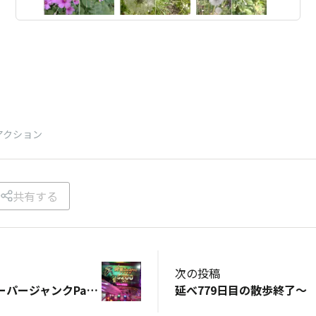
アクション
共有する
次の投稿
メダルゲーム スーパージャンクPart2
延べ779日目の散歩終了～