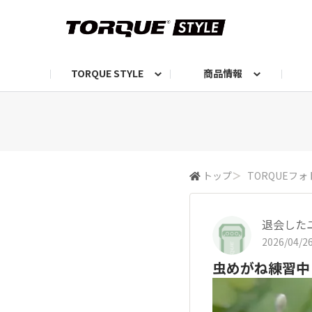
TORQUE STYLE
商品情報
お知らせ
TORQUEニュース
TORQUEフォト
自己紹介しよう
編集部の日常フォト
TORQUIZ【投票企画】
TORQUEトーク
G07エピソード投稿📸
よみもの
編集部からのおし
G
トップ
＞
TORQUEフォ
退会した
2026/04/26
虫めがね練習中