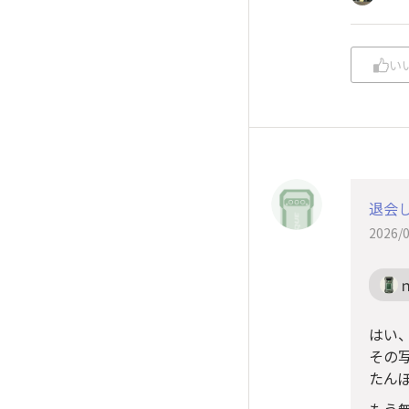
い
退会
2026/0
はい
その
たん