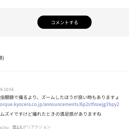
コメントする
順)
e
6 10:56
虫眼鏡で撮るより、ズームしたほうが良い時もありますょ
/torque.kyocera.co.jp/announcements/6p2stfnswjg3bpy2
ムズイですけど撮れたときの満足感がありますね
、
他2人
がリアクション
achu