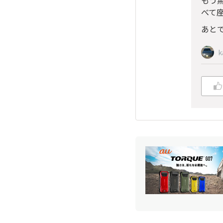
もう
べて
あと
k