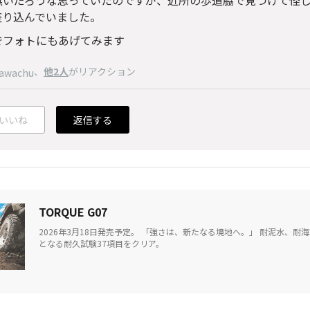
無いだろうな思っていたのですが、近所の歩道脇で見つけて怪
座り込んでいました。
でフォトにもあげてみます
、
他2人
がリアクション
awachu
いいね
返信する
TORQUE G07
2026年3月18日発売予定。 「強さは、新たなる境地へ。」 耐泥水、耐海
となる耐久試験37項目をクリア。