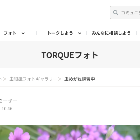
フォト
トークしよう
みんなに相談しよう
らせ
07公式サイト
TORQUEサークル
#フォトコンテスト「夏の思い出ワンシーン」
編集部のつぶやき（アーカイブ）
歴代モデル
【会員限定】ニュース
フォ
TORQUEフォト
ト
＞
虫眼鏡フォトギャラリー
＞
虫めがね練習中
ユーザー
 10:46