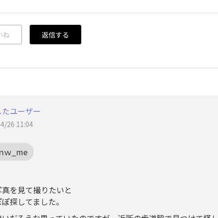
いね
返信する
したユーザー
4/26 11:04
ｍｗ_me
、
写真を見て撮りたいと
ぽぽ探してました。