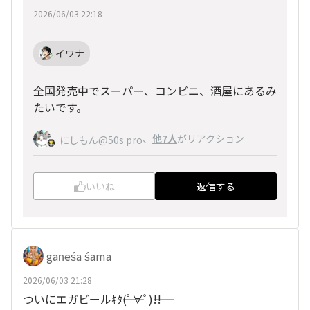
2026/06/03 22:18
イワナ
全国発売中でスーパー、コンビニ、酒屋にあるみ
たいです。
、
他7人
がリアクション
にしもん@50s pro
いいね
返信する
gaṇeśa śama
2026/06/03 21:28
ついにエガビールｷﾀ――(ﾟ∀ﾟ)――!!