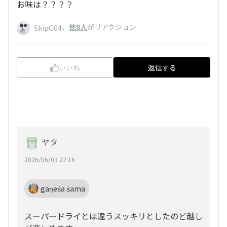
お味は？？？？
、
他8人
がリアクション
SkipG04
いいね
返信する
ヤタ
2026/06/03 22:16
gaṇeśa śama
スーパードライとは違うスッキリとしたのど越し