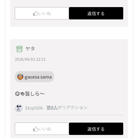
いいね
返信する
ヤタ
2026/06/03 22:22
gaṇeśa śama
😋🍻旨しら～
、
他8人
がリアクション
SkipG04
いいね
返信する