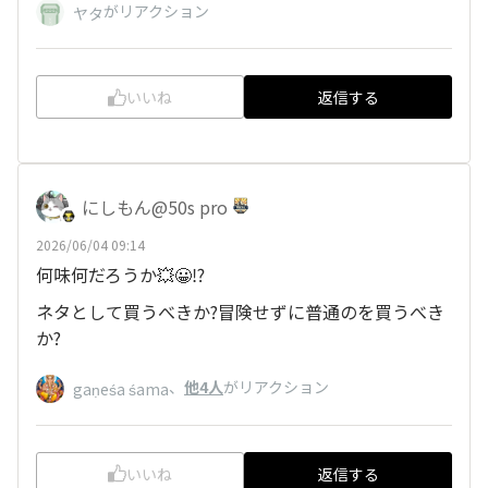
がリアクション
ヤタ
いいね
返信する
にしもん@50s pro
2026/06/04 09:14
何味何だろうか💥😀⁉️
ネタとして買うべきか?冒険せずに普通のを買うべき
か?
、
他4人
がリアクション
gaṇeśa śama
いいね
返信する