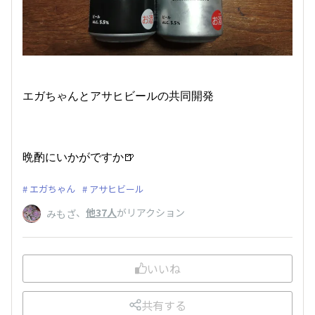
エガちゃんとアサヒビールの共同開発
晩酌にいかがですか🍺
エガちゃん
アサヒビール
、
他37人
がリアクション
みもざ
いいね
共有する