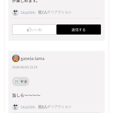
が楽しめます。
、
他7人
がリアクション
SkipG04
いいね
返信する
gaṇeśa śama
2026/06/03 22:19
ヤタ
旨しら～～～～
、
他8人
がリアクション
SkipG04