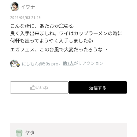
イワナ
2026/06/03 21:29
こんな所に、あたおか💥😺💦
良く入手出来ましね。ワイはカップラーメンの時に
何軒も廻ってようやく入手しました👍️
エガフェス、この台風で大変だったろうな‥
、
他7人
がリアクション
にしもん@50s pro
いいね
返信する
ヤタ