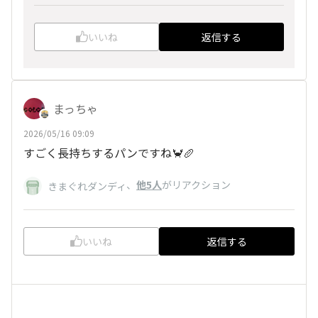
いいね
返信する
まっちゃ
2026/05/16 09:09
すごく長持ちするパンですね🦀🥖
、
他5人
がリアクション
きまぐれダンディ
いいね
返信する