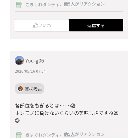
、
他5人
がリアクション
きまぐれダンディ
いいね
返信する
You-g06
2026/05/16 07:54
貸枕考古
各部位をもぎるとは····😱
ホンモノに負けないくらいの美味しさですね😆
😋
、
他5人
がリアクション
きまぐれダンディ