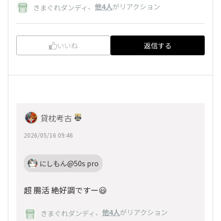
、
他4人
がリアクション
きまぐれダンディ
いいね
返信する
貸枕考古
2026/05/16 09:46
にしもん@50s pro
超 腸活 絶好調ですー😃
、
他4人
がリアクション
きまぐれダンディ