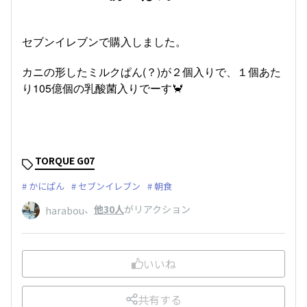
セブンイレブンで購入しました。
カニの形したミルクぱん(？)が２個入りで、１個あた
り105億個の乳酸菌入りでーす🦀
TORQUE G07
かにぱん
セブンイレブン
朝食
、
他30人
がリアクション
harabou
いいね
共有する