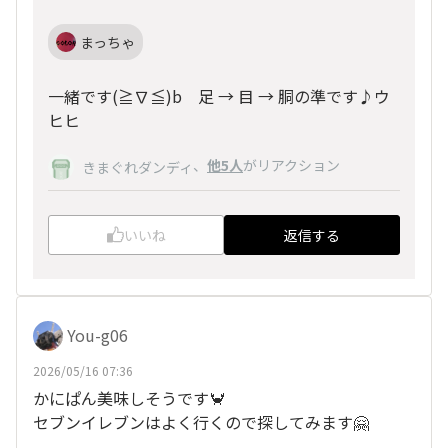
まっちゃ
一緒です(≧∇≦)b 足 → 目 → 胴の準です♪ウ
ヒヒ
、
他5人
がリアクション
きまぐれダンディ
いいね
返信する
You-g06
2026/05/16 07:36
かにぱん美味しそうです🦀
セブンイレブンはよく行くので探してみます🤗