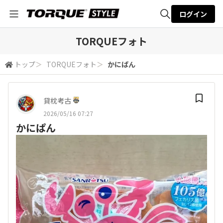
ログイン
全体検索
TORQUEフォト
トップ
＞
TORQUEフォト
＞
かにぱん
検索
貸枕考古
2026/05/16 07:27
かにぱん