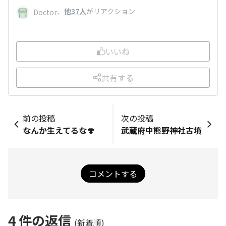
、
他37人
がリアクション
Doctor
いいね
共有する
前の投稿
次の投稿
なんか生えてるな🍄
武蔵府中熊野神社古墳
コメントする
4
件の返信
(新着順)