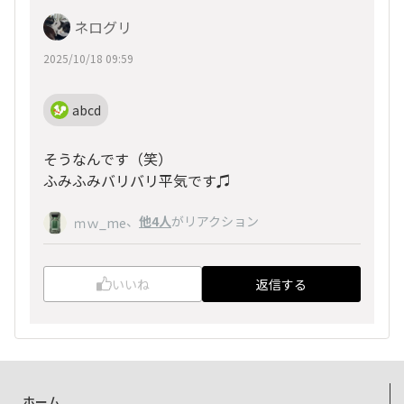
ネログリ
2025/10/18 09:59
abcd
そうなんです（笑）
ふみふみバリバリ平気です♫
、
他4人
がリアクション
ｍｗ_me
いいね
返信する
ホーム