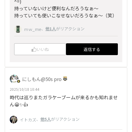
^=)
持っていないけど便利なんだろうなぁ〜
持っていても使いこなせないだろうなぁ〜（笑）
、
他1人
がリアクション
ｍｗ_me
いいね
返信する
にしもん@50s pro
2025/10/18 10:44
時代は巡りまたガラケーブームが来るかも知れませ
ん😀✨👍
、
他5人
がリアクション
イトカズ