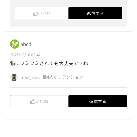
いいね
返信する
abcd
2025/10/18 09:42
猫にフミフミされても大丈夫ですね
、
他4人
がリアクション
ｍｗ_me
いいね
返信する