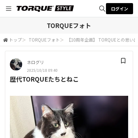
ログイン
全体検索
TORQUEフォト
トップ
＞
TORQUEフォト
＞
【10周年企画】 TORQUEとの思い出
検索
ネログリ
2025/10/18 09:40
歴代TORQUEたちとねこ