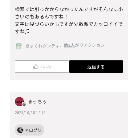
検索では引っかからなかったんですがそんなに小
さいのもあるんですね！
文字は見づらいかもですが少数派でカッコイイで
すね♫
、
他2人
がリアクション
きまぐれダンディ
いいね
返信する
まっちゃ
2025/10/18 14:15
ネログリ