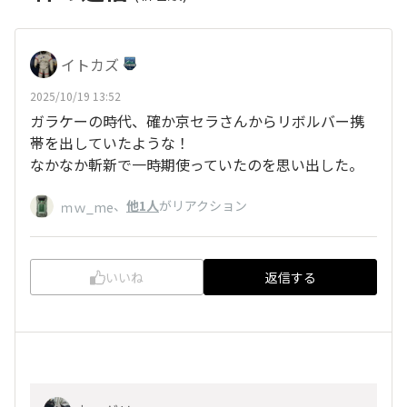
イトカズ
2025/10/19 13:52
ガラケーの時代、確か京セラさんからリボルバー携
帯を出していたような！
なかなか斬新で一時期使っていたのを思い出した。
、
他1人
がリアクション
ｍｗ_me
いいね
返信する