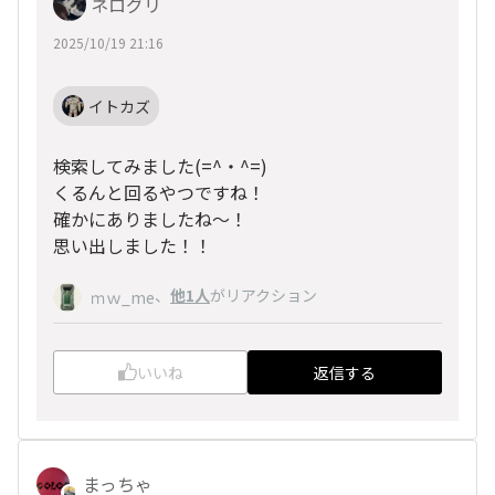
ネログリ
2025/10/19 21:16
イトカズ
検索してみました(=^・^=)
くるんと回るやつですね！
確かにありましたね〜！
思い出しました！！
、
他1人
がリアクション
ｍｗ_me
いいね
返信する
まっちゃ