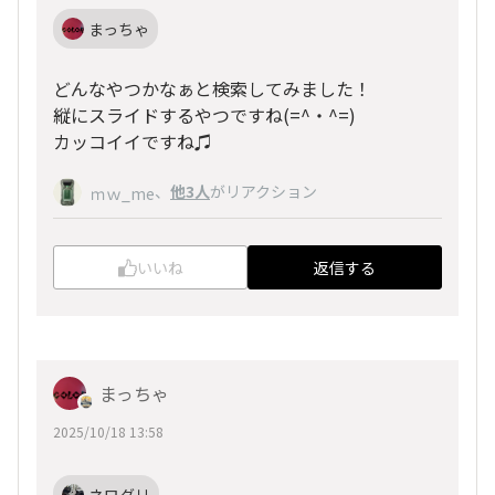
まっちゃ
どんなやつかなぁと検索してみました！
縦にスライドするやつですね(=^・^=)
カッコイイですね♫
、
他3人
がリアクション
ｍｗ_me
いいね
返信する
まっちゃ
2025/10/18 13:58