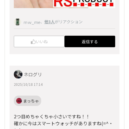
、
他3人
がリアクション
ｍｗ_me
いいね
返信する
ネログリ
2025/10/18 17:14
まっちゃ
2つ目めちゃくちゃ小さいですね！！
確かに今はスマートウォッチがありますね(=^・