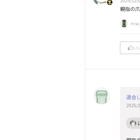
2025/12/0
親指の爪で
ｍｗ
い
退会
2025/1
親指の