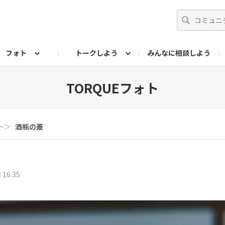
フォト
トークしよう
みんなに相談しよう
らせ
07公式サイト
TORQUEサークル
#フォトコンテスト「夏の思い出ワンシーン」
編集部のつぶやき（アーカイブ）
歴代モデル
【会員限定】ニュース
フォ
TORQUEフォト
ト
＞
酒瓶の蓋
 16:35