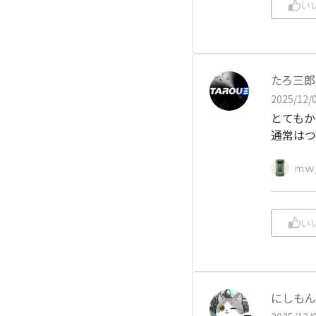
い
たろ三郎
2025/12/0
とてもか
通常はつ
ｍｗ
い
にしもん@