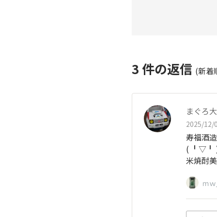
3
件の返信
(新着
まぐろ大
2025/12/0
寿福酒造
(⁠ ⁠╹⁠▽⁠╹⁠ ⁠
米焼酎美
ｍｗ