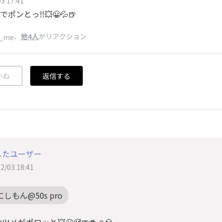
3 17:41
ポンとっ‼️💥😀💦🍺
、
他4人
がリアクション
_me
いね
返信する
したユーザー
2/03 18:41
にしもん@50s pro
ツメがポロッと💥😫🥵🍺🍻🍷🥃