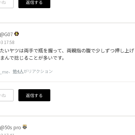
いね
返信する
@G07
3 17:58
たいヤツは両手で瓶を握って、両親指の腹で少しずつ押し上げ
まんで捻じることが多いです。
、
他4人
がリアクション
_me
いね
返信する
50s pro