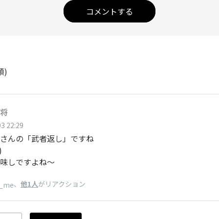
コメントする
順)
将
3 22:29
さんの「武者返し」ですね
)
味しですよね～
、
他1人
がリアクション
_me