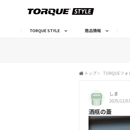
TORQUE STYLE
商品情報
お知らせ
TORQUEニュース
TORQUEフォト
自己紹介しよう
編集部の日常フォト
TORQUIZ【投票企画】
TORQUEトーク
G07エピソード投稿📸
よみもの
編集部からのおし
G
トップ
＞
TORQUEフォ
しま
2025/12/03
酒瓶の蓋