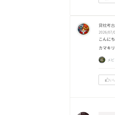
貸枕考古
2026/07/0
こんにち
カマキリ
メビ
い