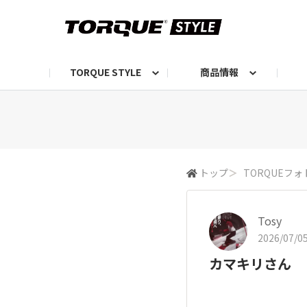
TORQUE STYLE
商品情報
お知らせ
TORQUEニュース
TORQUEフォト
自己紹介しよう
編集部の日常フォト
TORQUIZ【投票企画】
TORQUEトーク
G07エピソード投稿📸
よみもの
編集部からのおし
G
トップ
＞
TORQUEフォ
Tosy
2026/07/05
カマキリさん