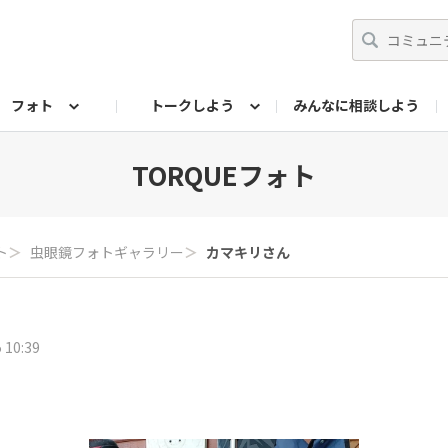
フォト
トークしよう
みんなに相談しよう
らせ
07公式サイト
TORQUEサークル
#フォトコンテスト「夏の思い出ワンシーン」
編集部のつぶやき（アーカイブ）
歴代モデル
【会員限定】ニュース
フォ
TORQUEフォト
ト
＞
虫眼鏡フォトギャラリー
＞
カマキリさん
 10:39