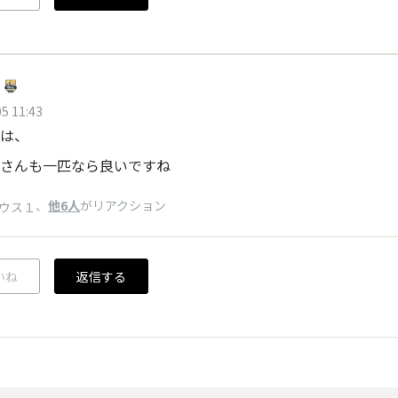
5 11:43
は、
さんも一匹なら良いですね
、
他6人
がリアクション
ウス１
いね
返信する