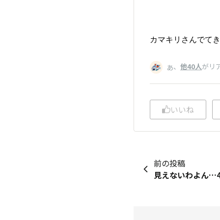
カマキリさんでてきた(
、
他40人
がリ
あ
いいね
前の投稿
見えないわよん…4: