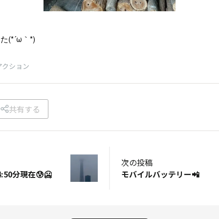
*´ω｀*)
アクション
共有する
次の投稿
50分現在😰🥶
モバイルバッテリー📲