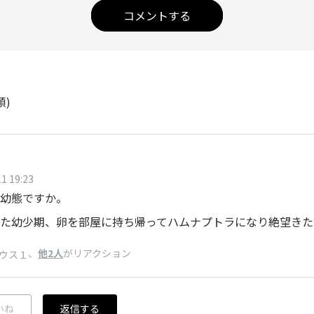
コメントする
順)
1 19:23
幼態ですか。
た幼少期、卵を部屋に持ち帰ってハムナプトラになり絶望きた記
、
他2人
がリアクション
ウス１
いね
返信する