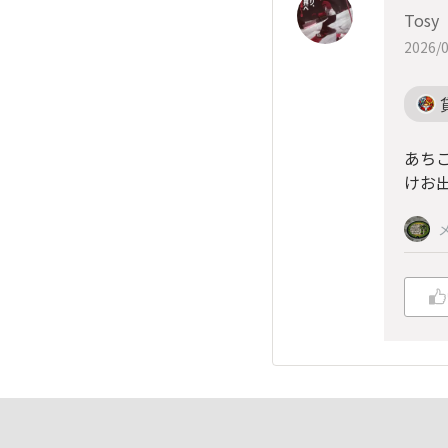
Tosy
2026/0
あち
けお