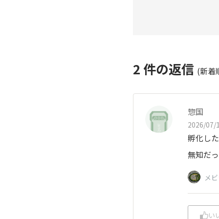
2
件の返信
(新着
惣国
2026/07/1
孵化した
無知だっ
メビ
い