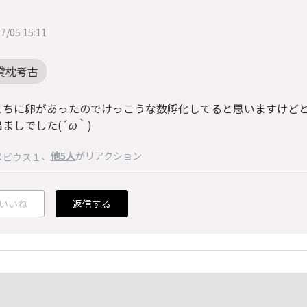
7/05 15:11
貸枕考古
こちに卵があったのでけっこうな数孵化してると思いますけど
出ましでした(
´ω｀
)
、
他5人
がリアクション
メビウス１
いいね
返信する