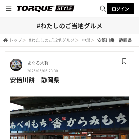
ログイン
全体検索
#わたしのご当地グルメ
トップ
＞
#わたしのご当地グルメ
＞
中部
＞
安倍川餅 静岡県
検索
まぐろ大将
2025/05/06 23:30
安倍川餅 静岡県