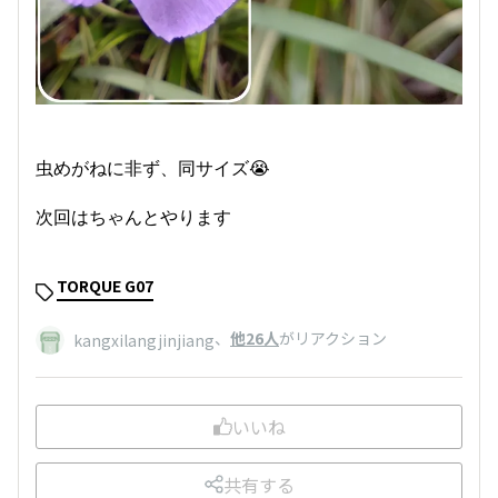
虫めがねに非ず、同サイズ😭
次回はちゃんとやります
TORQUE G07
、
他26人
がリアクション
kangxilangjinjiang
いいね
共有する