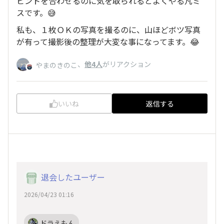
ピントを合わせるのに気を取られるとよくやる凡ミ
スです。😅
私も、１枚ＯＫの写真を撮るのに、山ほどボツ写真
が有って撮影後の整理が大変な事になってます。😂
、
他4人
がリアクション
やまのきのこ
いいね
返信する
退会したユーザー
2026/04/23 01:16
ドラえもん