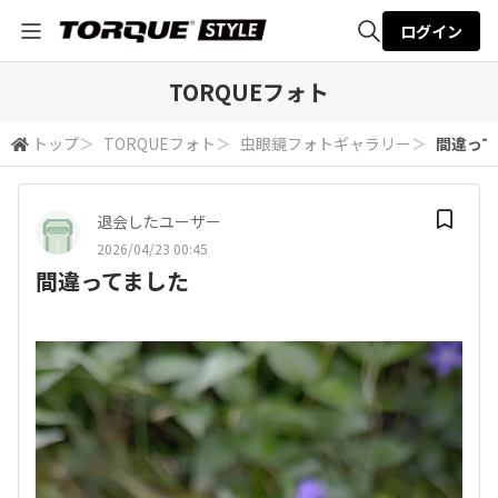
ログイン
全体検索
TORQUEフォト
トップ
＞
TORQUEフォト
＞
虫眼鏡フォトギャラリー
＞
間違って
検索
退会したユーザー
2026/04/23 00:45
間違ってました