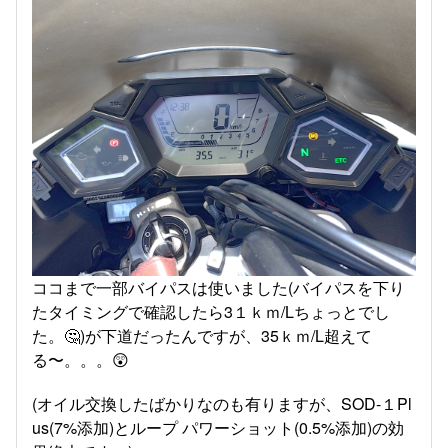
ココまで一部バイパスは使いました(バイパスを下り
たタイミングで確認したら3１ｋｍ/Lちょっとでし
た。🤔)が下道だったんですが、35ｋｍ/L超えて
る〜。。。😲
(オイル交換したばかりなのも有りますが、SOD-１Pl
us(7%添加)とループ パワーショット(0.5%添加)の効