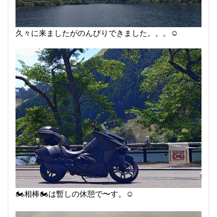
久々に来ましたがのんびりできました。。。☺️
🏍️相棒🏍️は暫しの休憩で〜す。☺️