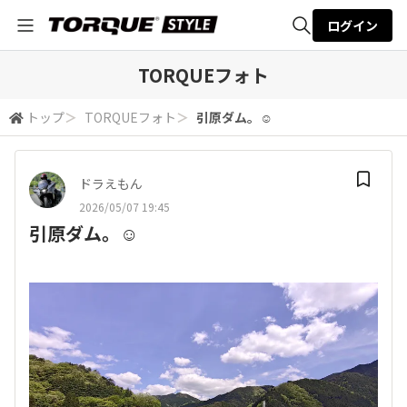
ログイン
全体検索
TORQUEフォト
トップ
＞
TORQUEフォト
＞
引原ダム。☺️
検索
ドラえもん
2026/05/07 19:45
引原ダム。☺️