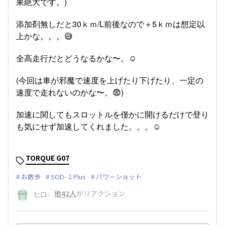
果絶大です。)
添加剤無しだと30ｋｍ/L前後なので＋5ｋｍは想定以
上かな。。。😅
全高走行だとどうなるかな〜。☺️
(今回は車が邪魔で速度を上げたり下げたり、一定の
速度で走れないのかな〜。😨)
加速に関してもスロットルを僅かに開けるだけで登り
も気にせず加速してくれました。。。☺️
TORQUE G07
お散歩
SOD-１Plus
パワーショット
、
他42人
がリアクション
ヒロ