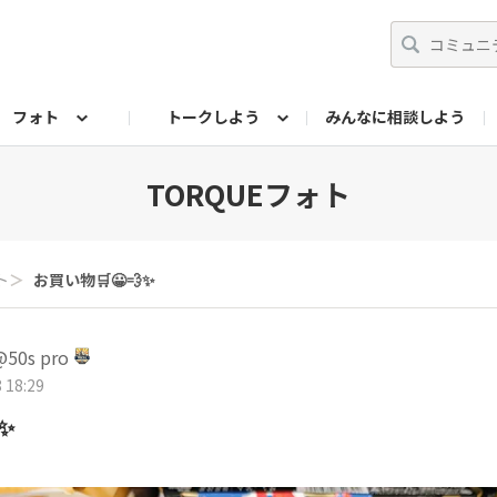
フォト
トークしよう
みんなに相談しよう
らせ
07公式サイト
TORQUEサークル
フォト企画アーカイブ
編集部のつぶやき（アーカイブ）
歴代モデル
【会員限定】ニュース
TORQUEフォト
ト
＞
お買い物🛒😀💨✨
0s pro
 18:29
✨