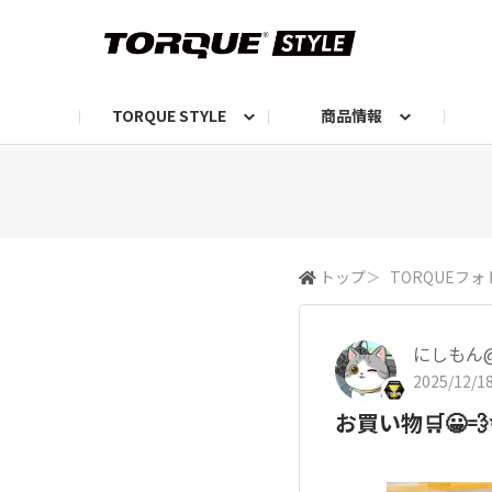
TORQUE STYLE
商品情報
お知らせ
TORQUEニュース
TORQUEフォト
自己紹介しよう
編集部の日常フォト
TORQUIZ【投票企画】
TORQUEトーク
G07エピソード投稿📸
よみもの
編集部からのおし
G
トップ
＞
TORQUEフォ
にしもん@5
2025/12/18
お買い物🛒😀💨