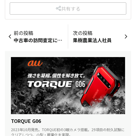
共有する
前の投稿
次の投稿
中古車の訪問査定に使ってます
果樹農業法人社員
TORQUE G06
2023年10月発売。TORQUE初の3眼カメラ搭載。29項目の耐久試験に
クリアしつつ、小型・軽量化を実現。