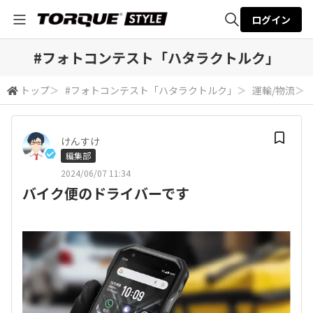
ログイン
全体検索
#フォトコンテスト「ハタラクトルク」
トップ
＞
#フォトコンテスト「ハタラクトルク」
＞
運輸/物流
＞
検索
けんすけ
編集部
2024/06/07 11:34
バイク便のドライバーです