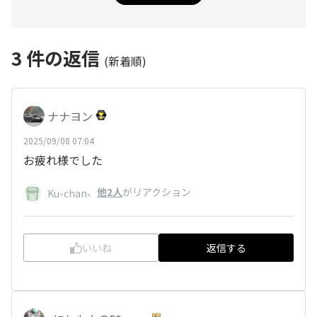
3
件の返信
(新着順)
ナナヨン
2025/09/08 07:04
お疲れ様でした
、
他2人
がリアクション
Ku-chan
いいね
返信する