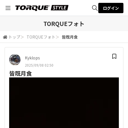
ログイン
全体検索
TORQUEフォト
トップ
＞
TORQUEフォト
＞
皆既月食
検索
Kyklops
2025/09/08 02:50
皆既月食