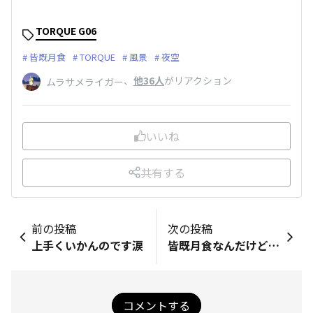
TORQUE G06
皆既月食
TORQUE
風景
夜空
、
他36人
がリアクション
ムラサメライガー
いいね
共有する
前の投稿
次の投稿
上手くいかんのです涙
皆既月食なんだけどな〜。😭
コメントする