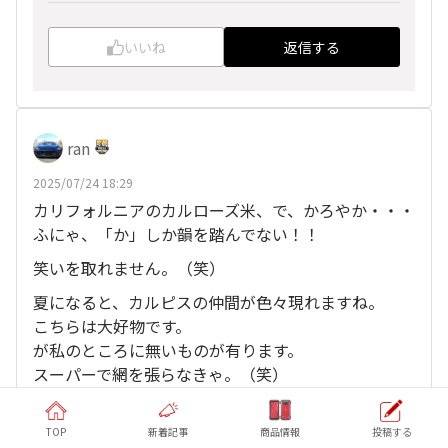
いいね
返信する
ran
2025/07/24 18:29
カリフォルニアのカルローズ米、で、かろやか・・・
ふにゃ、「か」しか韻を踏んでない！！
笑いを取れません。（笑）
夏になると、カルピスの仲間が色々現れますね。
こちらは大好物です。
が私のところに無いものが有ります。
スーパーで網を張らなきゃ。（笑）
、
他10人
がリアクション
アッキー
TOP
新着記事
商品情報
投稿する