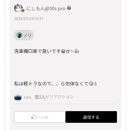
にしもん@50s pro
2025/07/24 19:37
ノリ
洗車機💥楽で良いです😀🍺✨👍
私は軽トラなので、、ら勿体なくて🥲💧
、
他7人
がリアクション
ran
いいね
返信する