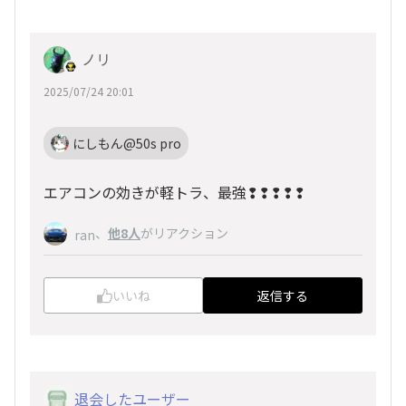
ノリ
2025/07/24 20:01
にしもん@50s pro
エアコンの効きが軽トラ、最強❢❢❢❢❢
、
他8人
がリアクション
ran
いいね
返信する
退会したユーザー