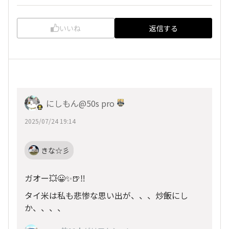
いいね
返信する
にしもん@50s pro
2025/07/24 19:14
きな☆彡
ガオー💥😀✨🍺‼️
タイ米は私も悲惨な思い出が、、、炒飯にし
か、、、、