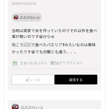
2025/07/24 22:33
ぷぷぷらいふ
当時は実家で米を作っていたのでそれ以外を食べ
事が無いのです😀🍺💦🍚
向こう🇺🇸で食べたパエリア❓️みたいなのは美味
かったです😀でも炒飯とも違う、、、
、
他7人
がリアクション
きまぐれダンディ
いいね
返信する
ぷぷぷらいふ