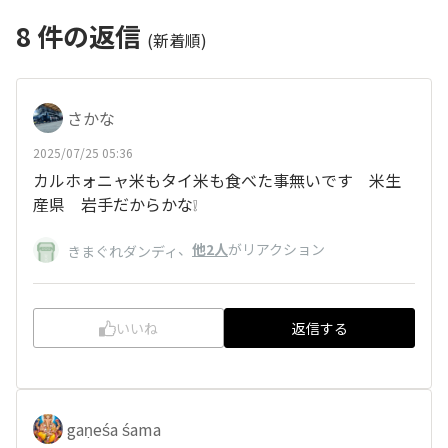
8
件の返信
(新着順)
さかな
2025/07/25 05:36
カルホォニャ米もタイ米も食べた事無いです 米生
産県 岩手だからかな❕
、
他2人
がリアクション
きまぐれダンディ
いいね
返信する
gaṇeśa śama