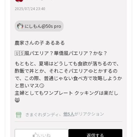
2025/07/24 23:40
にしもん@50s pro
農家さんの子 あるある
🇺🇸風パエリア？華僑風パエリア？かな？
もともと、夏場はどうしても食欲が落ちるので、
酢飯で丼とか、それこそパエリア🥘とかするの
で、この際、普通じゃない食べ方で攻略しようか
と思いマス🙄
主婦としてもワンプレート クッキングは楽だし
😸
、
他5人
がリアクション
きまぐれダンディ
いいね
返信する