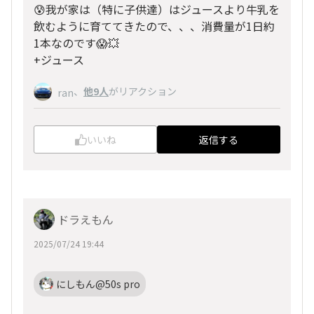
😰我が家は（特に子供達）はジュースより牛乳を
飲むように育ててきたので、、、消費量が1日約
1本なのです😱💥
+ジュース
、
他9人
がリアクション
ran
いいね
返信する
ドラえもん
2025/07/24 19:44
にしもん@50s pro