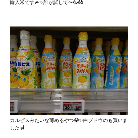
輸入米です🍚✨誰が試して〜💦😱
カルピスみたいな薄めるやつ😀✨白ブドウのも買いま
した🛒