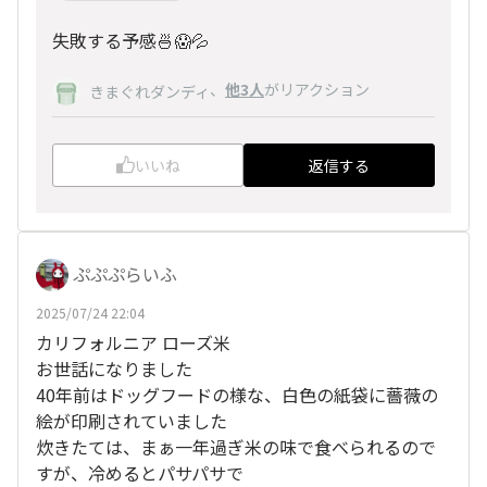
失敗する予感🍜😱💦
、
他3人
がリアクション
きまぐれダンディ
いいね
返信する
ぷぷぷらいふ
2025/07/24 22:04
カリフォルニア ローズ米
お世話になりました
40年前はドッグフードの様な、白色の紙袋に薔薇の
絵が印刷されていました
炊きたては、まぁ一年過ぎ米の味で食べられるので
すが、冷めるとパサパサで