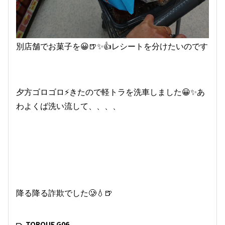
別店舗でお菓子を😀🍺✨👍レシートを分けたいのです
夕方ゴロゴロ⚡️きたので軽トラを洗車しました😀✨あ
わよくば洗い流して、、、、
降る降る詐欺でした🥲💧🍺
TORQUE G06