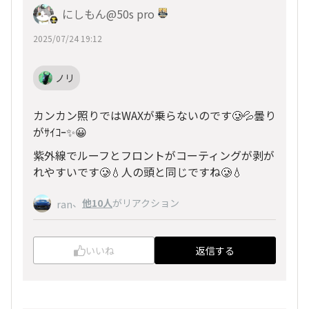
にしもん@50s pro
2025/07/24 19:12
ノリ
カンカン照りではWAXが乗らないのです🥲💦曇り
がｻｲｺｰ✨😀
紫外線でルーフとフロントがコーティングが剥が
れやすいです🥲💧人の頭と同じですね🥲💧
、
他10人
がリアクション
ran
いいね
返信する