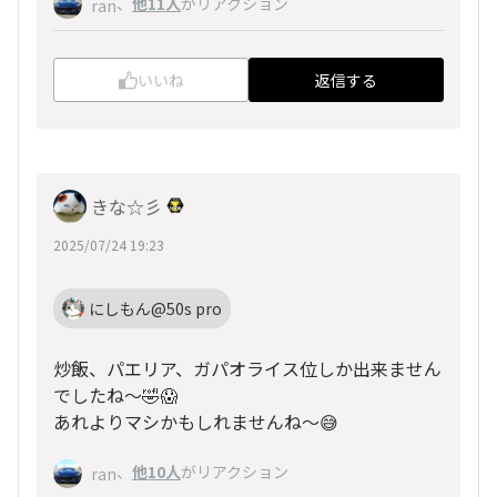
、
他11人
がリアクション
ran
いいね
返信する
きな☆彡
2025/07/24 19:23
にしもん@50s pro
炒飯、パエリア、ガパオライス位しか出来ません
でしたね〜🤣😱
あれよりマシかもしれませんね〜😅
、
他10人
がリアクション
ran