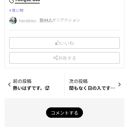
買い物
、
他44人
がリアクション
harabou
いいね
共有する
前の投稿
次の投稿
熱いはずです。🥵
間もなく日の入ですよ～😅
コメントする