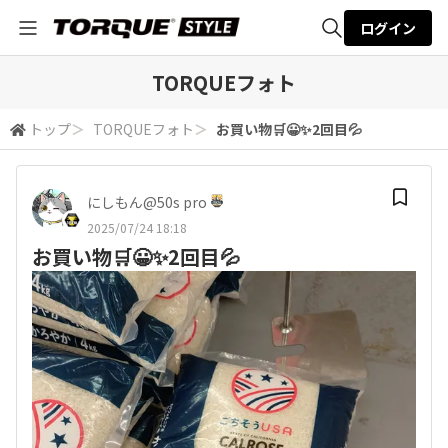
ログイン
全体検索
TORQUEフォト
トップ
＞
TORQUEフォト
＞
お買い物🛒😀✨2回目💦
検索
にしもん@50s pro
2025/07/24 18:18
お買い物🛒😀✨2回目💦