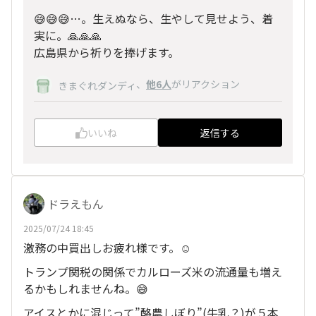
😅😅😅…。生えぬなら、生やして見せよう、着
実に。🙏🙏🙏
広島県から祈りを捧げます。
、
他6人
がリアクション
きまぐれダンディ
いいね
返信する
ドラえもん
2025/07/24 18:45
激務の中買出しお疲れ様です。☺️
トランプ関税の関係でカルローズ米の流通量も増え
るかもしれませんね。😅
アイスとかに混じって”酪農しぼり”(牛乳？)が５本