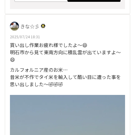
きな☆彡
2025/07/24 18:31
買い出し作業お疲れ様でしたよ～😄
明石市から見て東南方向に積乱雲が出ていますよ～
😄
カルフォルニア産のお米…
昔米が不作でタイ米を輸入して酷い目に遭った事を
思い出しました〜🤣🤣🤣