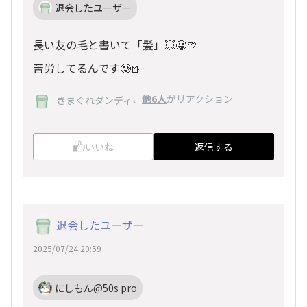
退会したユーザー
長い友の毛と書いて「髪」💥😀🍺
苦労してるんです🥲🍺
、
他6人
がリアクション
きまぐれダンディ
いいね
返信する
退会したユーザー
2025/07/24 20:59
にしもん@50s pro