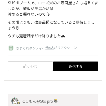
SUSHIブームで、ローズ米のお寿司屋さんも増えてま
したが、酢飯が生温かい😅
冷めると握れないので🥲
その頃よりも、改良品種になっていると期待しまし
ょう😌
ウチも琵琶湖岸だけ降りました🌧️
、
他4人
がリアクション
きまぐれダンディ
いいね
返信する
にしもん@50s pro