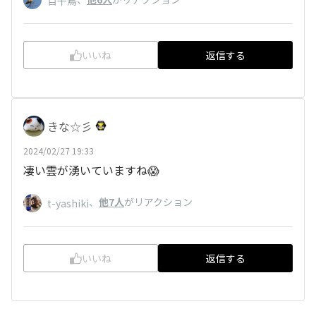
百千鳥
いいね
返信する
きな☆彡
2024/02/27 19:33
凄い雲が湧いていますね😱
、
他7人
がリアクション
t-yashiki
いいね
返信する