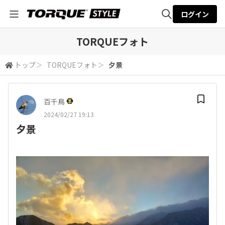
ログイン
全体検索
TORQUEフォト
トップ
＞
TORQUEフォト
＞
夕景
検索
百千鳥
2024/02/27 19:13
夕景