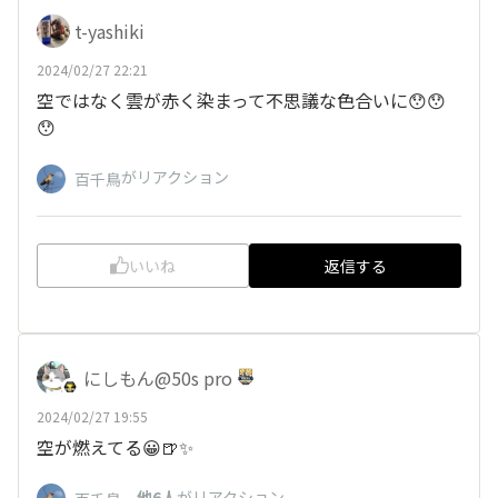
t-yashiki
2024/02/27 22:21
空ではなく雲が赤く染まって不思議な色合いに😯😯
😯
がリアクション
百千鳥
いいね
返信する
にしもん@50s pro
2024/02/27 19:55
空が燃えてる😀🍺✨
、
他6人
がリアクション